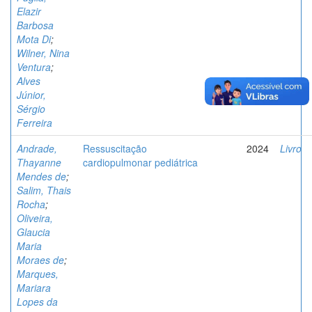
Elazir
Barbosa
Mota Di
;
Wilner, Nina
Ventura
;
Alves
Júnior,
Sérgio
Ferreira
Andrade,
Ressuscitação
2024
Livro
Thayanne
cardiopulmonar pediátrica
Mendes de
;
Salim, Thais
Rocha
;
Oliveira,
Glaucia
Maria
Moraes de
;
Marques,
Mariara
Lopes da