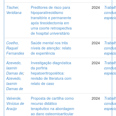
Tischer,
Preditores de risco para
2024
Trabal
Veridiana
hipoparatireoidismo
conclu
transitório e permanente
especi
após tireoidectomia em
uma coorte retrospectiva
de hospital universitário
Coelho,
Saúde mental nos três
2024
Trabal
Raquel
níveis de atenção: relato
conclu
Fernandes
de experiência
especi
Azevedo,
Investigação diagnóstica
2024
Trabal
Iasmin
da porfiria
conclu
Damas de
;
hepatoeritropoiética:
especi
Azevedo,
revisão de literatura com
Iasmin
relato de caso
Damas de
Valverde,
Proposta de cartilha como
2024
Trabal
Vinícius de
recurso didático
conclu
Araújo
terapêutico na abordagem
especi
ao dano osteomioarticular