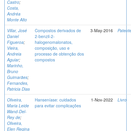
Castro
;
Costa,
Andréa
Monte Alto
Villar, José
Compostos derivados de
3-May-2016
Patent
Daniel
2-benzil-2-
Figueroa
;
halogenomalonatos,
Vieira,
composição, uso e
Andreia
processo de obtenção dos
Aguiar
;
compostos
Marinho,
Bruno
Guimarães
;
Fernandes,
Patricia Dias
Oliveira,
Hanseníase: cuidados
1-Nov-2022
Livro
Maria Leide
para evitar complicações
Wand-Del-
Rey de
;
Oliveira,
Elen Regina