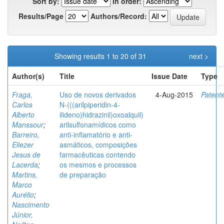
Sort by:
In order:
Results/Page
Authors/Record:
Showing results 1 to 20 of 31
next >
Author(s)
Title
Issue Date
Type
Fraga,
Uso de novos derivados
4-Aug-2015
Patent
Carlos
N-(((arilpiperidin-4-
Alberto
ilideno)hidrazinil)oxoalquil)
Manssour
;
arilsulfonamídicos como
Barreiro,
anti-inflamatório e anti-
Eliezer
asmáticos, composições
Jesus de
farmacêuticas contendo
Lacerda
;
os mesmos e processos
Martins,
de preparação
Marco
Aurélio
;
Nascimento
Júnior,