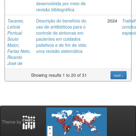
desenvolvida por meio de
revisão bibliográfica
Tavares,
Descrição do benefício do
2024
Trabal
Letícia
uso de antibióticos para o
conclu
Pontual
controle de sintomas em
especi
Souto
pacientes em cuidados
Maior
;
paliativos e de fim de vida:
Farias Neto,
uma revisão sistemática
Ricardo
José de
Showing results 1 to 20 of 31
next >
Theme by