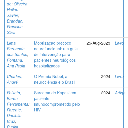
de
;
Oliveira,
Hellen
Xavier
;
Brandão,
Francine
Silva
Lima,
Mobilização precoce
25-Aug-2023
Livro
Fernanda
neurofuncional: um guia
dos Santos
;
de intervenção para
Fontana,
pacientes neurológicos
Ana Paula
hospitalizados
Charles,
O Prêmio Nobel, a
2024
Livro
André
neurociência e o Brasil
Peixoto,
Sarcoma de Kaposi em
2024
Artigo
Karen
paciente
Ferramenta
;
imunocomprometido pelo
Parente,
HIV
Daniella
Braz
;
Puglia,