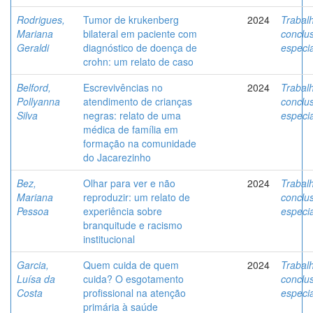
Rodrigues,
Tumor de krukenberg
2024
Trabal
Mariana
bilateral em paciente com
conclu
Geraldi
diagnóstico de doença de
especi
crohn: um relato de caso
Belford,
Escrevivências no
2024
Trabal
Pollyanna
atendimento de crianças
conclu
Silva
negras: relato de uma
especi
médica de família em
formação na comunidade
do Jacarezinho
Bez,
Olhar para ver e não
2024
Trabal
Mariana
reproduzir: um relato de
conclu
Pessoa
experiência sobre
especi
branquitude e racismo
institucional
Garcia,
Quem cuida de quem
2024
Trabal
Luísa da
cuida? O esgotamento
conclu
Costa
profissional na atenção
especi
primária à saúde