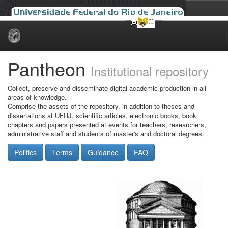
Skip
navigation
Pantheon
Institutional repository
Collect, preserve and disseminate digital academic production in all
areas of knowledge.
Comprise the assets of the repository, in addition to theses and
dissertations at UFRJ, scientific articles, electronic books, book
chapters and papers presented at events for teachers, researchers,
administrative staff and students of master's and doctoral degrees.
Politics
Terms
Guidance
FAQ