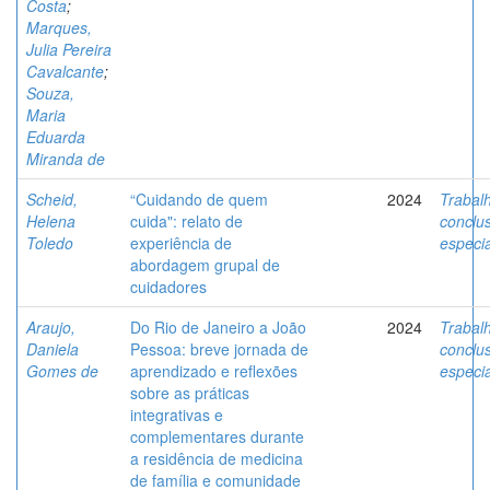
Costa
;
Marques,
Julia Pereira
Cavalcante
;
Souza,
Maria
Eduarda
Miranda de
Scheid,
“Cuidando de quem
2024
Trabal
Helena
cuida": relato de
conclu
Toledo
experiência de
especi
abordagem grupal de
cuidadores
Araujo,
Do Rio de Janeiro a João
2024
Trabal
Daniela
Pessoa: breve jornada de
conclu
Gomes de
aprendizado e reflexões
especi
sobre as práticas
integrativas e
complementares durante
a residência de medicina
de família e comunidade