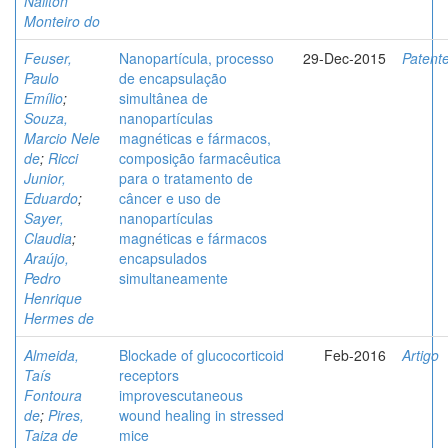
Nailton
Monteiro do
Feuser,
Nanopartícula, processo
29-Dec-2015
Patent
Paulo
de encapsulação
Emílio
;
simultânea de
Souza,
nanopartículas
Marcio Nele
magnéticas e fármacos,
de
;
Ricci
composição farmacêutica
Junior,
para o tratamento de
Eduardo
;
câncer e uso de
Sayer,
nanopartículas
Claudia
;
magnéticas e fármacos
Araújo,
encapsulados
Pedro
simultaneamente
Henrique
Hermes de
Almeida,
Blockade of glucocorticoid
Feb-2016
Artigo
Taís
receptors
Fontoura
improvescutaneous
de
;
Pires,
wound healing in stressed
Taiza de
mice