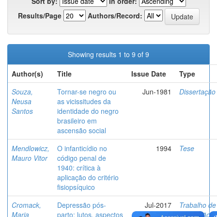
Sort by:
In order:
Results/Page
Authors/Record:
Showing results 1 to 9 of 9
Author(s)
Title
Issue Date
Type
Souza,
Tornar-se negro ou
Jun-1981
Dissertação
Neusa
as vicissitudes da
Santos
identidade do negro
brasileiro em
ascensão social
Mendlowicz,
O infanticídio no
1994
Tese
Mauro Vitor
código penal de
1940: crítica à
aplicação do critério
fisiopsíquico
Cromack,
Depressão pós-
Jul-2017
Trabalho de
Maria
parto: lutos, aspectos
conclusão d