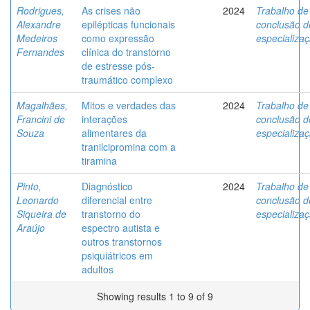
Rodrigues,
As crises não
2024
Trabalho de
Alexandre
epilépticas funcionais
conclusão d
Medeiros
como expressão
especializa
Fernandes
clínica do transtorno
de estresse pós-
traumático complexo
Magalhães,
Mitos e verdades das
2024
Trabalho de
Francini de
interações
conclusão d
Souza
alimentares da
especializa
tranilcipromina com a
tiramina
Pinto,
Diagnóstico
2024
Trabalho de
Leonardo
diferencial entre
conclusão d
Siqueira de
transtorno do
especializa
Araújo
espectro autista e
outros transtornos
psiquiátricos em
adultos
Showing results 1 to 9 of 9