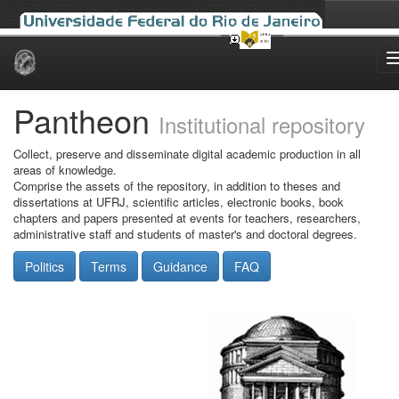
Skip
navigation
Pantheon
Institutional repository
Collect, preserve and disseminate digital academic production in all
areas of knowledge.
Comprise the assets of the repository, in addition to theses and
dissertations at UFRJ, scientific articles, electronic books, book
chapters and papers presented at events for teachers, researchers,
administrative staff and students of master's and doctoral degrees.
Politics
Terms
Guidance
FAQ