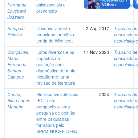
Fernanda
psicossociais e
especializa
Louchard
prevenção
Joazeiro
Sampaio,
Desenvolvimento
2-Aug-2017
Trabalho de
Heloisa
emocional primitivo:
conclusão d
teoria de Winnicott
especializa
Gonçalves,
Lutos diversos e os
17-Nov-2023
Trabalho de
Maria
impactos na
conclusão d
Fernanda
gestação com
especializa
Santos
diagnóstico de mola
Campos
hidatiforme: uma
revisão de literatura
Cunha,
Eletroconvulsoterapia
2024
Trabalho de
Allan Lopes
(ECT) em
conclusão d
Marinho
perspectiva: uma
especializa
pesquisa de opinião
entre psiquiatras
formados pelo
SPPM-HUCFF-UFRJ