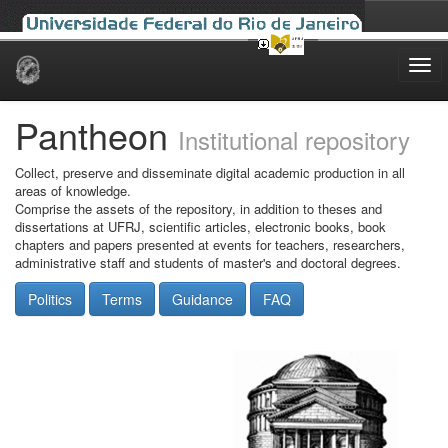
Skip
navigation
Pantheon
Institutional repository
Collect, preserve and disseminate digital academic production in all
areas of knowledge.
Comprise the assets of the repository, in addition to theses and
dissertations at UFRJ, scientific articles, electronic books, book
chapters and papers presented at events for teachers, researchers,
administrative staff and students of master's and doctoral degrees.
Politics
Terms
Guidance
FAQ