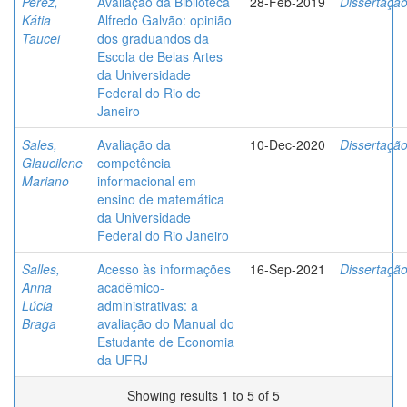
Perez,
Avaliação da Biblioteca
28-Feb-2019
Dissertaçã
Kátia
Alfredo Galvão: opinião
Taucei
dos graduandos da
Escola de Belas Artes
da Universidade
Federal do Rio de
Janeiro
Sales,
Avaliação da
10-Dec-2020
Dissertaçã
Glaucilene
competência
Mariano
informacional em
ensino de matemática
da Universidade
Federal do Rio Janeiro
Salles,
Acesso às informações
16-Sep-2021
Dissertaçã
Anna
acadêmico-
Lúcia
administrativas: a
Braga
avaliação do Manual do
Estudante de Economia
da UFRJ
Showing results 1 to 5 of 5