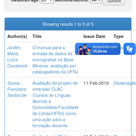
Showing results 1 to 5 of 5
Author(s)
Title
Issue Date
Type
Jardim,
O manual para a
16-Dec-2014
Dissertaçã
Maria
entrada de dados de
Luiza
monografias na Base
Cavalcanti
Minerva: avaliação por
catalogadores da UFRJ
Sousa,
Avaliação do projeto de
11-Feb-2019
Dissertaçã
Franciane
extensão CLAC
Santos de
(Cursos de Línguas
Abertos à
Comunidade/Faculdade
de Letras/UFRJ) como
uma ação para a
formação docente