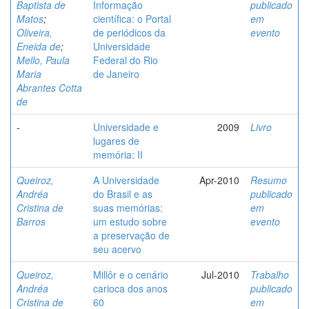
Baptista de
Informação
publicado
Matos
;
científica: o Portal
em
Oliveira,
de periódicos da
evento
Eneida de
;
Universidade
Mello, Paula
Federal do Rio
Maria
de Janeiro
Abrantes Cotta
de
-
Universidade e
2009
Livro
lugares de
memória: II
Queiroz,
A Universidade
Apr-2010
Resumo
Andréa
do Brasil e as
publicado
Cristina de
suas memórias:
em
Barros
um estudo sobre
evento
a preservação de
seu acervo
Queiroz,
Millôr e o cenário
Jul-2010
Trabalho
Andréa
carioca dos anos
publicado
Cristina de
60
em