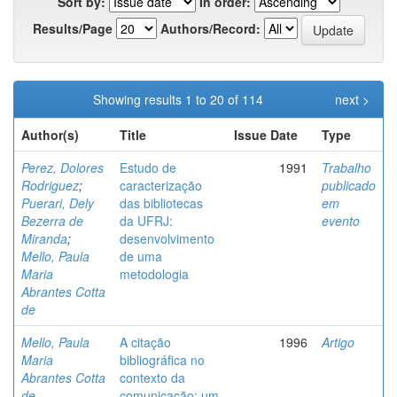
Sort by:
In order:
Results/Page
Authors/Record:
Showing results 1 to 20 of 114
next >
Author(s)
Title
Issue Date
Type
Perez, Dolores
Estudo de
1991
Trabalho
Rodriguez
;
caracterização
publicado
Puerari, Dely
das bibliotecas
em
Bezerra de
da UFRJ:
evento
Miranda
;
desenvolvimento
Mello, Paula
de uma
Maria
metodologia
Abrantes Cotta
de
Mello, Paula
A citação
1996
Artigo
Maria
bibliográfica no
Abrantes Cotta
contexto da
de
comunicação: um