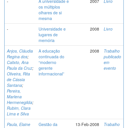
-
A universidade e
2007
Livro
os múltiplos
olhares de si
mesma
-
Universidade e
2008
Livro
lugares de
memória
Anjos, Cláudia
A educação
2008
Trabalho
Regina dos
;
continuada do
publicado
Calixto, Ana
“moderno
em
Paula da Cruz
;
gerente
evento
Oliveira, Rita
informacional”
de Cássia
Santana
;
Pereira,
Marlena
Hermenegilda
;
Rubim, Clara
Lima e Silva
Paula, Elaine
Gestão da
13-Feb-2008
Trabalho