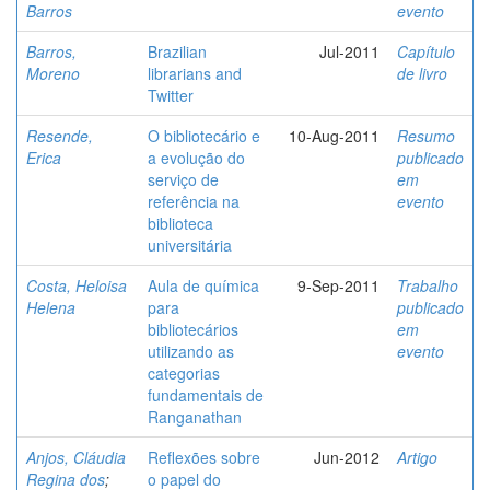
Barros
evento
Barros,
Brazilian
Jul-2011
Capítulo
Moreno
librarians and
de livro
Twitter
Resende,
O bibliotecário e
10-Aug-2011
Resumo
Erica
a evolução do
publicado
serviço de
em
referência na
evento
biblioteca
universitária
Costa, Heloisa
Aula de química
9-Sep-2011
Trabalho
Helena
para
publicado
bibliotecários
em
utilizando as
evento
categorias
fundamentais de
Ranganathan
Anjos, Cláudia
Reflexões sobre
Jun-2012
Artigo
Regina dos
;
o papel do