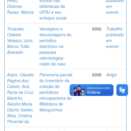
Perez,
surdos nas
publicado
Dolores
;
bibliotecas da
em
Russo, Mariza
UFRJ e seu
evento
enfoque social
Torquato,
Vantagens e
2002
Trabalho
Celeste
desvantagens do
publicado
Velasco
;
Juric,
periódico
em
Marco Tullio
eletrônico na
evento
Azevedo
pesquisa
odontológica:
relato de caso
Anjos, Cláudia
Panorama parcial
2006
Artigo
Regina dos
;
do inventário da
Calixto, Ana
coleção de
Paula da Cruz
;
periódicos
Marinho,
retrospectivos da
Sandra Maria
Biblioteca de
Osório Xavier
;
Manguinhos
Silva, Cristina
Pimentel da