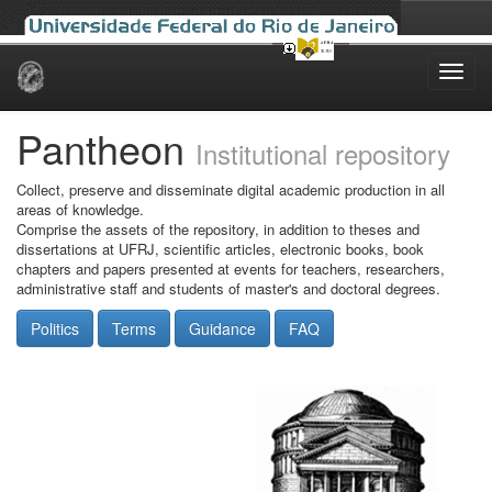
Skip
navigation
Pantheon
Institutional repository
Collect, preserve and disseminate digital academic production in all
areas of knowledge.
Comprise the assets of the repository, in addition to theses and
dissertations at UFRJ, scientific articles, electronic books, book
chapters and papers presented at events for teachers, researchers,
administrative staff and students of master's and doctoral degrees.
Politics
Terms
Guidance
FAQ