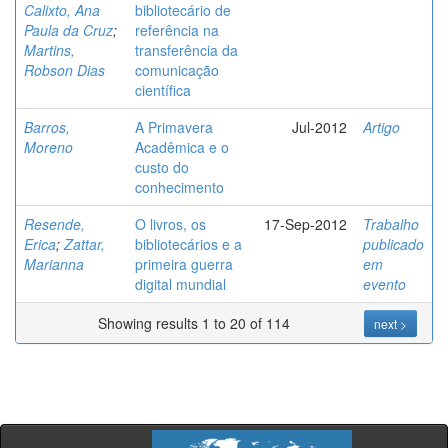
Calixto, Ana
bibliotecário de
Paula da Cruz
;
referência na
Martins,
transferência da
Robson Dias
comunicação
científica
Barros,
A Primavera
Jul-2012
Artigo
Moreno
Acadêmica e o
custo do
conhecimento
Resende,
O livros, os
17-Sep-2012
Trabalho
Erica
;
Zattar,
bibliotecários e a
publicado
Marianna
primeira guerra
em
digital mundial
evento
Showing results 1 to 20 of 114
next >