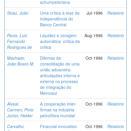
schumpeteriana
Sicsú, João
Uma crítica à tese da
Jul-1996
Relatório
independência do
Banco Central
Paula, Luiz
Liquidez e zeragem
Aug-1996
Relatório
Fernando
automática: crítica da
Rodrigues de
crítica
Machado,
Dilemas da
Oct-1996
Relatório
João Bosco M.
consolidação de uma
união aduaneira:
articulações interna e
externa no processo
de integração do
Mercosul
Alveal,
A cooperação inter-
Oct-1996
Relatório
Carmen
;
Pinto
firmas na indústria
Junior, Helder
petrolífera mundial
Carvalho,
Financial innovation
Oct-1996
Relatório