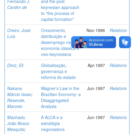
Fernando J.
and the post
Cardim de
keynesian approach
to "the process of
capital formation"
Oreiro, José
Crescimento,
Nov-1996
Relatório
Luís
distribuição e
desemprego na
economia clássica e
neo-keynesiana
Diniz, Eli
Globalização,
Apr-1997
Relatório
governança e
reforma do estado
Nakane,
Wagner's Law in the
Jun-1997
Relatório
Márcio Issao
;
Brazilian Economy: a
Resende,
Disaggregated
Marcelo
Analysis
Machado,
A ALCA e a
Jun-1997
Relatório
João Bosco
estratégia
Mesquita
;
negociadora