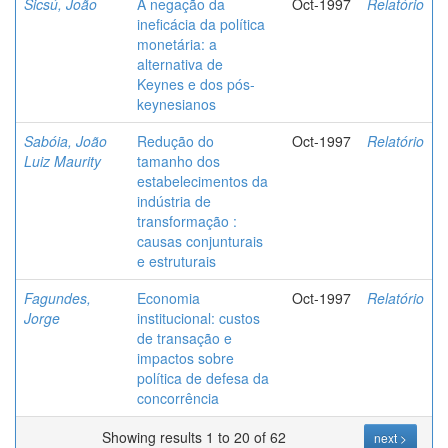
Sicsú, João
A negação da
Oct-1997
Relatório
ineficácia da política
monetária: a
alternativa de
Keynes e dos pós-
keynesianos
Sabóia, João
Redução do
Oct-1997
Relatório
Luiz Maurity
tamanho dos
estabelecimentos da
indústria de
transformação :
causas conjunturais
e estruturais
Fagundes,
Economia
Oct-1997
Relatório
Jorge
institucional: custos
de transação e
impactos sobre
política de defesa da
concorrência
Showing results 1 to 20 of 62
next >