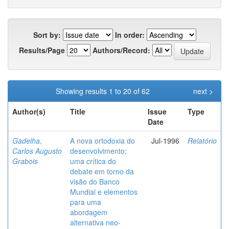
Sort by:
In order:
Results/Page
Authors/Record:
Showing results 1 to 20 of 62
next >
Author(s)
Title
Issue
Type
Date
Gadelha,
A nova ortodoxia do
Jul-1996
Relatório
Carlos Augusto
desenvolvimento:
Grabois
uma crítica do
debate em torno da
visão do Banco
Mundial e elementos
para uma
abordagem
alternativa neo-