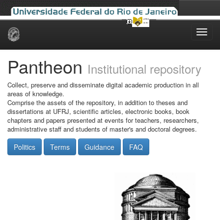
Skip
navigation
Pantheon
Institutional repository
Collect, preserve and disseminate digital academic production in all
areas of knowledge.
Comprise the assets of the repository, in addition to theses and
dissertations at UFRJ, scientific articles, electronic books, book
chapters and papers presented at events for teachers, researchers,
administrative staff and students of master's and doctoral degrees.
Politics
Terms
Guidance
FAQ