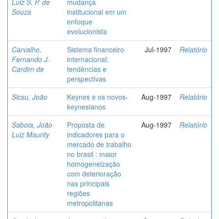
Luiz S. P. de
mudança
Souza
institucional em um
enfoque
evolucionista
Carvalho,
Sistema financeiro
Jul-1997
Relatório
Fernando J.
internacional:
Cardim de
tendências e
perspectivas
Sicsu, João
Keynes e os novos-
Aug-1997
Relatório
keynesianos
Saboia, João
Proposta de
Aug-1997
Relatório
Luiz Maurity
indicadores para o
mercado de trabalho
no brasil : maior
homogeneização
com deterioração
nas principais
regiões
metropolitanas