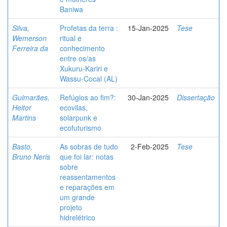
Baniwa
Silva,
Profetas da terra :
15-Jan-2025
Tese
Wemerson
ritual e
Ferreira da
conhecimento
entre os/as
Xukuru-Kariri e
Wassu-Cocal (AL)
Guimarães,
Refúgios ao fim?:
30-Jan-2025
Dissertação
Heitor
ecovilas,
Martins
solarpunk e
ecofuturismo
Basto,
As sobras de tudo
2-Feb-2025
Tese
Bruno Neris
que foi lar: notas
sobre
reassentamentos
e reparações em
um grande
projeto
hidrelétrico