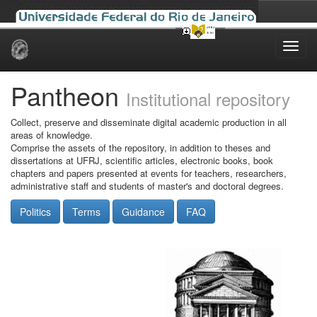
Skip
navigation
Pantheon
Institutional repository
Collect, preserve and disseminate digital academic production in all
areas of knowledge.
Comprise the assets of the repository, in addition to theses and
dissertations at UFRJ, scientific articles, electronic books, book
chapters and papers presented at events for teachers, researchers,
administrative staff and students of master's and doctoral degrees.
Politics
Terms
Guidance
FAQ