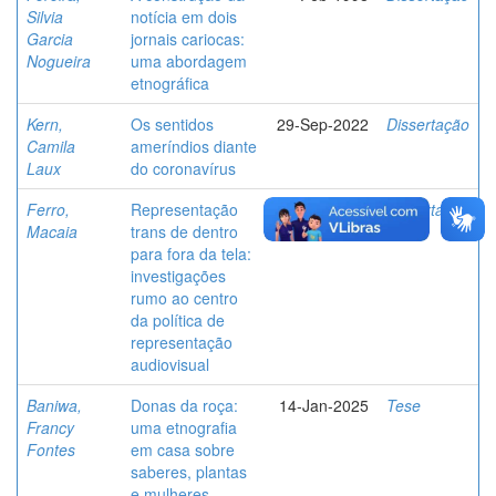
Silvia
notícia em dois
Garcia
jornais cariocas:
Nogueira
uma abordagem
etnográfica
Kern,
Os sentidos
29-Sep-2022
Dissertação
Camila
ameríndios diante
Laux
do coronavírus
Ferro,
Representação
20-Feb-2024
Dissertação
Macaia
trans de dentro
para fora da tela:
investigações
rumo ao centro
da política de
representação
audiovisual
Baniwa,
Donas da roça:
14-Jan-2025
Tese
Francy
uma etnografia
Fontes
em casa sobre
saberes, plantas
e mulheres