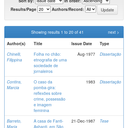
Sort by:
In order:
Results/Page
Authors/Record:
Showing results 1 to 20 of 41
next >
Author(s)
Title
Issue Date
Type
Chinelli,
Folha no chão:
Aug-1977
Dissertação
Filippina
etnografia de uma
sociedade de
jornaleiros
Contins,
O caso da
1983
Dissertação
Marcia
pomba-gira:
reflexões sobre
crime, possessão
e imagem
feminina
Barreto,
A casa de Fanti-
21-Dec-1987
Tese
Maria
Ashanti, em São