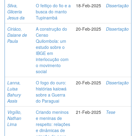
Silva,
O feitiço do fio e a
18-Feb-2025
Dissertação
Gliceria
busca do manto
Jesus da
Tupinambá
Ciriáco,
A construção do
20-Feb-2025
Dissertação
Daiane de
Censo
Paula
Quilombola: um
estudo sobre o
IBGE em
interlocução com
o movimento
social
Lanna,
O fogo do ouro:
20-Feb-2025
Dissertação
Luisa
histórias kaiowá
Bahury
sobre a Guerra
Assis
do Paraguai
Virgílio,
Criando meninos
21-Feb-2025
Tese
Nathan
e meninas de
Lima
respeito: relações
e dinâmicas de