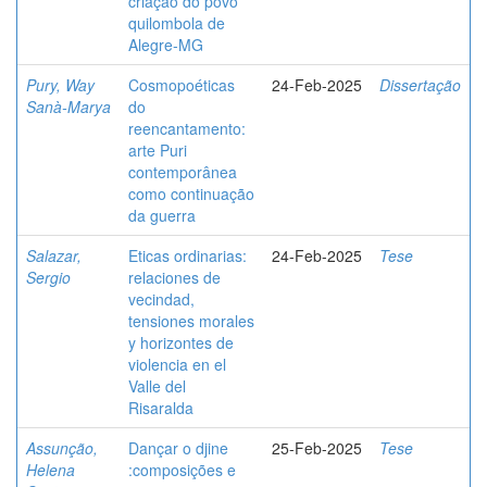
criação do povo
quilombola de
Alegre-MG
Pury, Way
Cosmopoéticas
24-Feb-2025
Dissertação
Sanà-Marya
do
reencantamento:
arte Puri
contemporânea
como continuação
da guerra
Salazar,
Eticas ordinarias:
24-Feb-2025
Tese
Sergio
relaciones de
vecindad,
tensiones morales
y horizontes de
violencia en el
Valle del
Risaralda
Assunção,
Dançar o djine
25-Feb-2025
Tese
Helena
:composições e