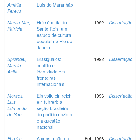
Amália
Luís do Maranhão
Pereira
Monte-Mor,
Hoje é o dia do
1992
Dissertação
Patrícia
Santo Reis: um
estudo de cultura
popular no Rio de
Janeiro
Sprandel,
Brasiguaios:
1992
Dissertação
Marcia
conflito e
Anita
identidade em
fronteiras
internacionais
Moraes,
Ein volk, ein reich,
1996
Dissertação
Luis
ein führer!: a
Edmundo
seção brasileira
de Sou
do partido nazista
e a questão
nacional
Pereira,
A construção da
Feb-1998
Dissertação