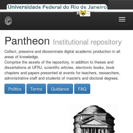
Skip
navigation
Pantheon
Institutional repository
Collect, preserve and disseminate digital academic production in all
areas of knowledge.
Comprise the assets of the repository, in addition to theses and
dissertations at UFRJ, scientific articles, electronic books, book
chapters and papers presented at events for teachers, researchers,
administrative staff and students of master's and doctoral degrees.
Politics
Terms
Guidance
FAQ