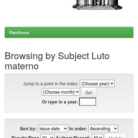
Pantheon
Browsing by Subject Luto
materno
Jump to a point in the index:
Or type in a year:
Sort by:
In order:
Results/Page
Authors/Record: