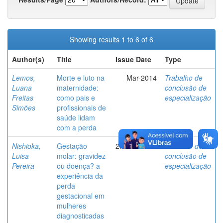
Showing results 1 to 6 of 6
Author(s)
Title
Issue Date
Type
Lemos,
Morte e luto na
Mar-2014
Trabalho de
Luana
maternidade:
conclusão de
Freitas
como pais e
especialização
Simões
profissionais de
saúde lidam
com a perda
Nishioka,
Gestação
27-Feb-2019
Trabalho de
Luisa
molar: gravidez
conclusão de
Pereira
ou doença? a
especialização
experiência da
perda
gestacional em
mulheres
diagnosticadas