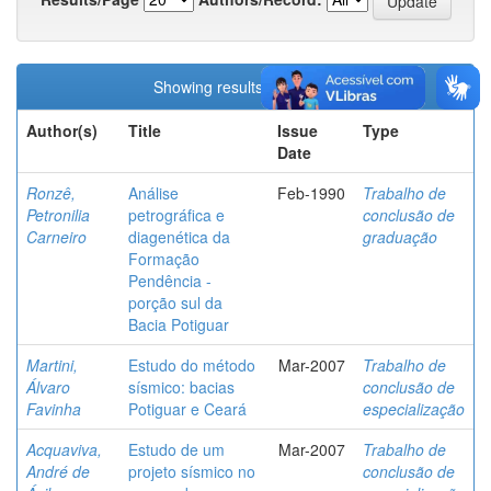
Showing results 1 to 5 of 5
Author(s)
Title
Issue
Type
Date
Ronzê,
Análise
Feb-1990
Trabalho de
Petronilia
petrográfica e
conclusão de
Carneiro
diagenética da
graduação
Formação
Pendência -
porção sul da
Bacia Potiguar
Martini,
Estudo do método
Mar-2007
Trabalho de
Álvaro
sísmico: bacias
conclusão de
Favinha
Potiguar e Ceará
especialização
Acquaviva,
Estudo de um
Mar-2007
Trabalho de
André de
projeto sísmico no
conclusão de