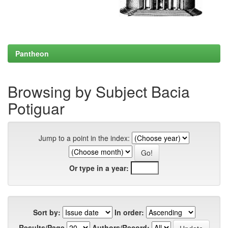
Pantheon
Browsing by Subject Bacia
Potiguar
Jump to a point in the index:
Or type in a year:
Sort by:
In order:
Results/Page
Authors/Record: