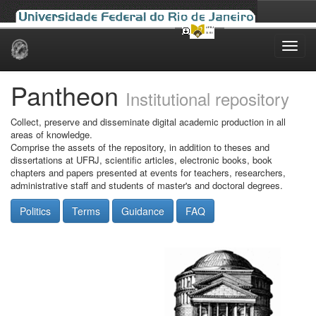
Skip
navigation
Pantheon
Institutional repository
Collect, preserve and disseminate digital academic production in all
areas of knowledge.
Comprise the assets of the repository, in addition to theses and
dissertations at UFRJ, scientific articles, electronic books, book
chapters and papers presented at events for teachers, researchers,
administrative staff and students of master's and doctoral degrees.
Politics
Terms
Guidance
FAQ