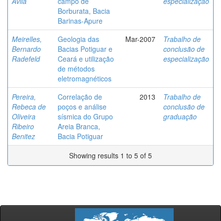
Ávila
campo de
especialização
Borburata, Bacia
Barinas-Apure
Meirelles,
Geologia das
Mar-2007
Trabalho de
Bernardo
Bacias Potiguar e
conclusão de
Radefeld
Ceará e utilização
especialização
de métodos
eletromagnéticos
Pereira,
Correlação de
2013
Trabalho de
Rebeca de
poços e análise
conclusão de
Oliveira
sísmica do Grupo
graduação
Ribeiro
Areia Branca,
Benitez
Bacia Potiguar
Showing results 1 to 5 of 5