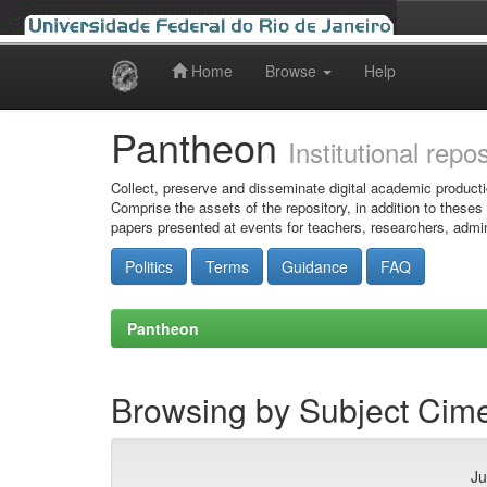
Home
Browse
Help
Skip
navigation
Pantheon
Institutional repo
Collect, preserve and disseminate digital academic producti
Comprise the assets of the repository, in addition to theses
papers presented at events for teachers, researchers, admin
Politics
Terms
Guidance
FAQ
Pantheon
Browsing by Subject Cim
Ju