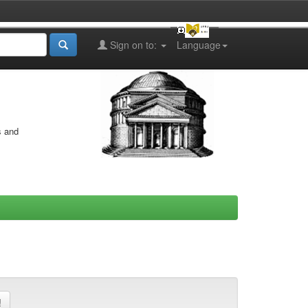
Sign on to:
Language
s and