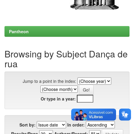
Pantheon
Browsing by Subject Dança de
rua
Jump to a point in the index:
Or type in a year:
Sort by:
In order:
Results/Page
Authors/Record: