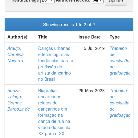
Showing results 1 to 2 of 2
Author(s)
Title
Issue Date
Type
Araújo,
Danças urbanas
5-Jul-2019
Trabalho
Carolina
e tecnologia: as
de
Navarro
tendências para a
conclusão
profissão do
de
artista dançarino
graduação
no Brasil
Souza,
Biografias
29-May-2023
Trabalho
Thiago
encarnadas:
de
Gomes
relatos de
conclusão
Barboza de
dançarinos em
de
formação na
graduação
dança de rua na
virada do século
XX para o XXI