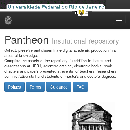
Skip
navigation
Pantheon
Institutional repository
Collect, preserve and disseminate digital academic production in all
areas of knowledge.
Comprise the assets of the repository, in addition to theses and
dissertations at UFRJ, scientific articles, electronic books, book
chapters and papers presented at events for teachers, researchers,
administrative staff and students of master's and doctoral degrees.
Politics
Terms
Guidance
FAQ