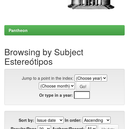
Pantheon
Browsing by Subject
Estereótipos
Jump to a point in the index:
Or type in a year:
Sort by:
In order:
Results/Page
Authors/Record: