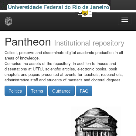
Skip
navigation
Pantheon
Institutional repository
Collect, preserve and disseminate digital academic production in all
areas of knowledge.
Comprise the assets of the repository, in addition to theses and
dissertations at UFRJ, scientific articles, electronic books, book
chapters and papers presented at events for teachers, researchers,
administrative staff and students of master's and doctoral degrees.
Politics
Terms
Guidance
FAQ