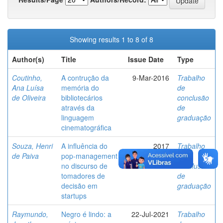
Showing results 1 to 8 of 8
Author(s)
Title
Issue Date
Type
Coutinho,
A contrução da
9-Mar-2016
Trabalho
Ana Luísa
memória do
de
de Oliveira
bibliotecários
conclusão
através da
de
linguagem
graduação
cinematográfica
Souza, Henri
A influência do
2017
Trabalho
de Paiva
pop-management
de
no discurso de
conclusão
tomadores de
de
decisão em
graduação
startups
Raymundo,
Negro é lindo: a
22-Jul-2021
Trabalho