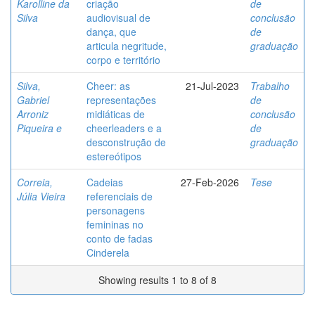
Karolline da
criação
de
Silva
audiovisual de
conclusão
dança, que
de
articula negritude,
graduação
corpo e território
Silva,
Cheer: as
21-Jul-2023
Trabalho
Gabriel
representações
de
Arroniz
midiáticas de
conclusão
Piqueira e
cheerleaders e a
de
desconstrução de
graduação
estereótipos
Correia,
Cadeias
27-Feb-2026
Tese
Júlia Vieira
referenciais de
personagens
femininas no
conto de fadas
Cinderela
Showing results 1 to 8 of 8