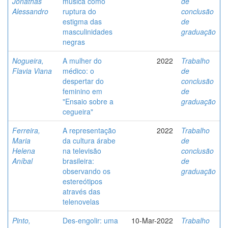
Jonathas
música como
de
Alessandro
ruptura do
conclusão
estigma das
de
masculinidades
graduação
negras
Nogueira,
A mulher do
2022
Trabalho
Flavia Viana
médico: o
de
despertar do
conclusão
feminino em
de
"Ensaio sobre a
graduação
cegueira"
Ferreira,
A representação
2022
Trabalho
Maria
da cultura árabe
de
Helena
na televisão
conclusão
Aníbal
brasileira:
de
observando os
graduação
estereótipos
através das
telenovelas
Pinto,
Des-engolir: uma
10-Mar-2022
Trabalho