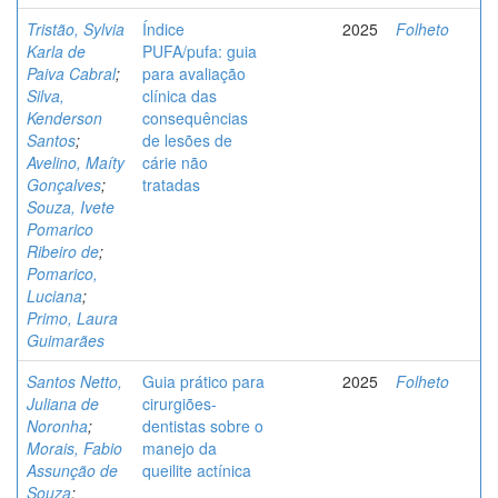
Tristão, Sylvia
Índice
2025
Folheto
Karla de
PUFA/pufa: guia
Paiva Cabral
;
para avaliação
Silva,
clínica das
Kenderson
consequências
Santos
;
de lesões de
Avelino, Maíty
cárie não
Gonçalves
;
tratadas
Souza, Ivete
Pomarico
Ribeiro de
;
Pomarico,
Luciana
;
Primo, Laura
Guimarães
Santos Netto,
Guia prático para
2025
Folheto
Juliana de
cirurgiões-
Noronha
;
dentistas sobre o
Morais, Fabio
manejo da
Assunção de
queilite actínica
Souza
;