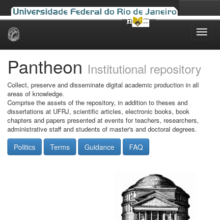
Skip
navigation
Pantheon
Institutional repository
Collect, preserve and disseminate digital academic production in all
areas of knowledge.
Comprise the assets of the repository, in addition to theses and
dissertations at UFRJ, scientific articles, electronic books, book
chapters and papers presented at events for teachers, researchers,
administrative staff and students of master's and doctoral degrees.
Politics
Terms
Guidance
FAQ