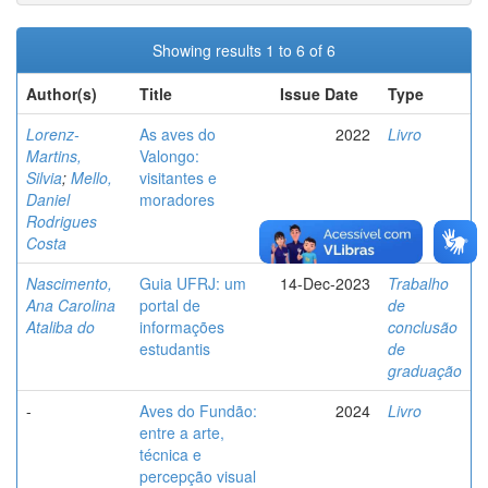
Showing results 1 to 6 of 6
Author(s)
Title
Issue Date
Type
Lorenz-
As aves do
2022
Livro
Martins,
Valongo:
Silvia
;
Mello,
visitantes e
Daniel
moradores
Rodrigues
Costa
Nascimento,
Guia UFRJ: um
14-Dec-2023
Trabalho
Ana Carolina
portal de
de
Ataliba do
informações
conclusão
estudantis
de
graduação
-
Aves do Fundão:
2024
Livro
entre a arte,
técnica e
percepção visual