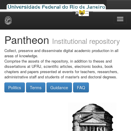
Skip
navigation
Pantheon
Institutional repository
Collect, preserve and disseminate digital academic production in all
areas of knowledge.
Comprise the assets of the repository, in addition to theses and
dissertations at UFRJ, scientific articles, electronic books, book
chapters and papers presented at events for teachers, researchers,
administrative staff and students of master's and doctoral degrees.
Politics
Terms
Guidance
FAQ