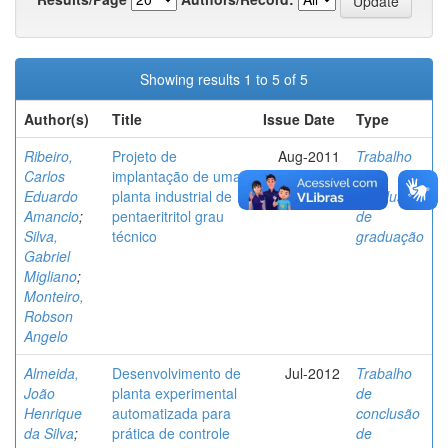
Showing results 1 to 5 of 5
Author(s)
Title
Issue Date
Type
Ribeiro,
Projeto de
Aug-2011
Trabalho
Carlos
implantação de uma
de
Eduardo
planta industrial de
conclusão
Amancio
;
pentaeritritol grau
de
Silva,
técnico
graduação
Gabriel
Migliano
;
Monteiro,
Robson
Angelo
Almeida,
Desenvolvimento de
Jul-2012
Trabalho
João
planta experimental
de
Henrique
automatizada para
conclusão
da Silva
;
prática de controle
de