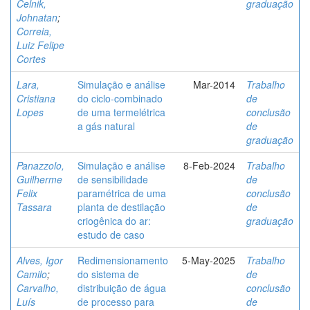
Celnik,
graduação
Johnatan
;
Correia,
Luiz Felipe
Cortes
Lara,
Simulação e análise
Mar-2014
Trabalho
Cristiana
do ciclo-combinado
de
Lopes
de uma termelétrica
conclusão
a gás natural
de
graduação
Panazzolo,
Simulação e análise
8-Feb-2024
Trabalho
Guilherme
de sensibilidade
de
Felix
paramétrica de uma
conclusão
Tassara
planta de destilação
de
criogênica do ar:
graduação
estudo de caso
Alves, Igor
Redimensionamento
5-May-2025
Trabalho
Camilo
;
do sistema de
de
Carvalho,
distribuição de água
conclusão
Luís
de processo para
de