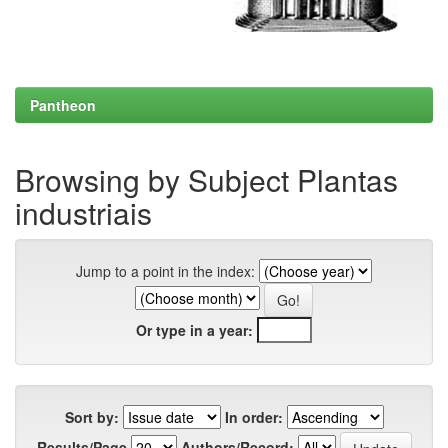
Pantheon
Browsing by Subject Plantas
industriais
Jump to a point in the index:
Or type in a year:
Sort by:
In order:
Results/Page
Authors/Record: