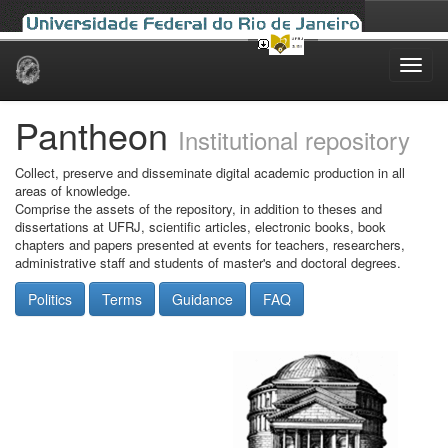
Skip
navigation
Pantheon
Institutional repository
Collect, preserve and disseminate digital academic production in all
areas of knowledge.
Comprise the assets of the repository, in addition to theses and
dissertations at UFRJ, scientific articles, electronic books, book
chapters and papers presented at events for teachers, researchers,
administrative staff and students of master's and doctoral degrees.
Politics
Terms
Guidance
FAQ