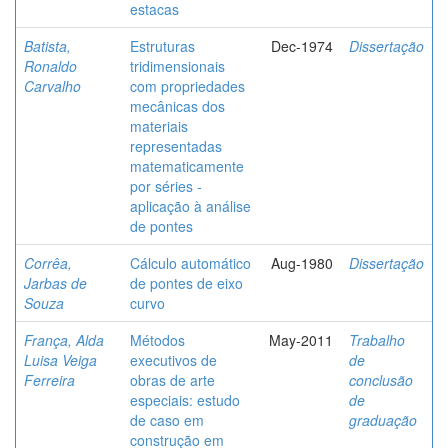
estacas
Batista,
Estruturas
Dec-1974
Dissertação
Ronaldo
tridimensionais
Carvalho
com propriedades
mecânicas dos
materiais
representadas
matematicamente
por séries -
aplicação à análise
de pontes
Corrêa,
Cálculo automático
Aug-1980
Dissertação
Jarbas de
de pontes de eixo
Souza
curvo
França, Alda
Métodos
May-2011
Trabalho
Luisa Veiga
executivos de
de
Ferreira
obras de arte
conclusão
especiais: estudo
de
de caso em
graduação
construção em