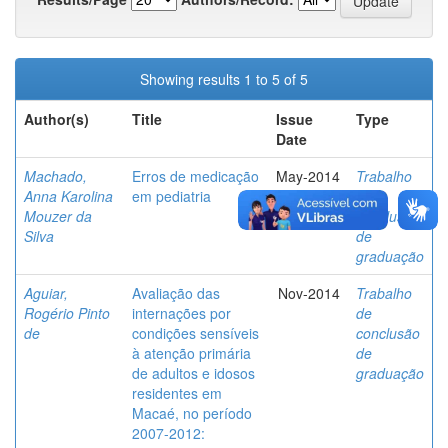
Showing results 1 to 5 of 5
Author(s)
Title
Issue
Type
Date
Machado,
Erros de medicação
May-2014
Trabalho
Anna Karolina
em pediatria
de
Mouzer da
conclusão
Silva
de
graduação
Aguiar,
Avaliação das
Nov-2014
Trabalho
Rogério Pinto
internações por
de
de
condições sensíveis
conclusão
à atenção primária
de
de adultos e idosos
graduação
residentes em
Macaé, no período
2007-2012: