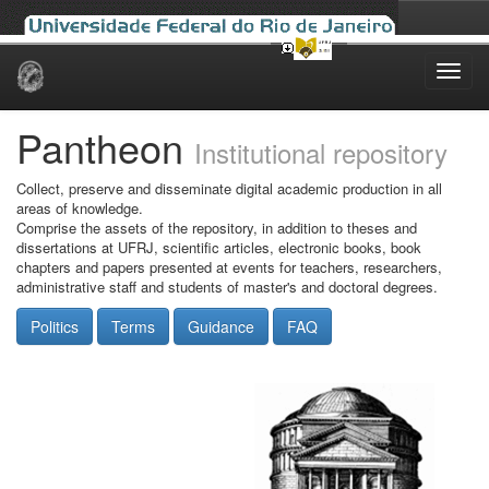
Skip
navigation
Pantheon
Institutional repository
Collect, preserve and disseminate digital academic production in all
areas of knowledge.
Comprise the assets of the repository, in addition to theses and
dissertations at UFRJ, scientific articles, electronic books, book
chapters and papers presented at events for teachers, researchers,
administrative staff and students of master's and doctoral degrees.
Politics
Terms
Guidance
FAQ