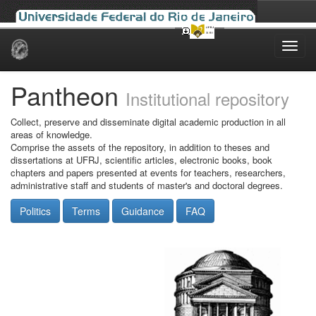
Skip
navigation
Pantheon
Institutional repository
Collect, preserve and disseminate digital academic production in all
areas of knowledge.
Comprise the assets of the repository, in addition to theses and
dissertations at UFRJ, scientific articles, electronic books, book
chapters and papers presented at events for teachers, researchers,
administrative staff and students of master's and doctoral degrees.
Politics
Terms
Guidance
FAQ