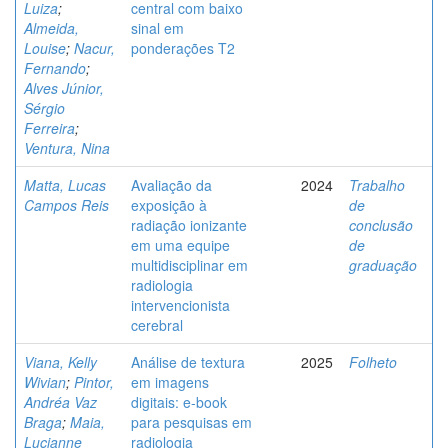
Luiza
;
central com baixo
Almeida,
sinal em
Louise
;
Nacur,
ponderações T2
Fernando
;
Alves Júnior,
Sérgio
Ferreira
;
Ventura, Nina
Matta, Lucas
Avaliação da
2024
Trabalho
Campos Reis
exposição à
de
radiação ionizante
conclusão
em uma equipe
de
multidisciplinar em
graduação
radiologia
intervencionista
cerebral
Viana, Kelly
Análise de textura
2025
Folheto
Wivian
;
Pintor,
em imagens
Andréa Vaz
digitais: e-book
Braga
;
Maia,
para pesquisas em
Lucianne
radiologia