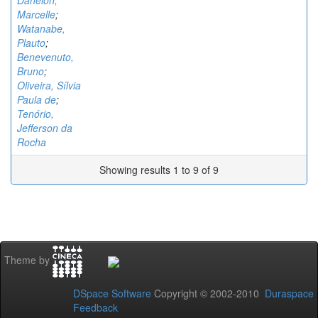
Danelon,
Marcelle
;
Watanabe,
Plauto
;
Benevenuto,
Bruno
;
Oliveira, Sílvia
Paula de
;
Tenório,
Jefferson da
Rocha
Showing results 1 to 9 of 9
Theme by
DSpace Software
Copyright © 2002-2010
Duraspace
Feedback