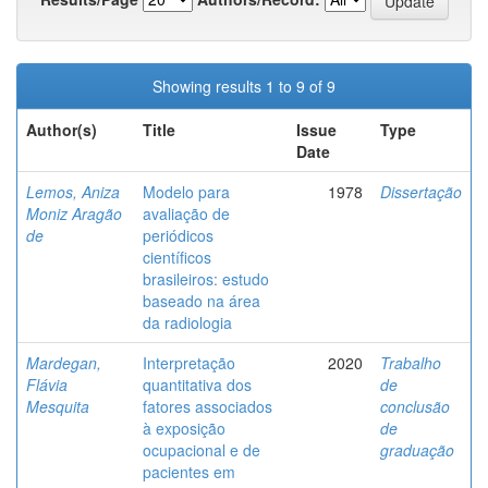
Showing results 1 to 9 of 9
Author(s)
Title
Issue
Type
Date
Lemos, Aniza
Modelo para
1978
Dissertação
Moniz Aragão
avaliação de
de
periódicos
científicos
brasileiros: estudo
baseado na área
da radiologia
Mardegan,
Interpretação
2020
Trabalho
Flávia
quantitativa dos
de
Mesquita
fatores associados
conclusão
à exposição
de
ocupacional e de
graduação
pacientes em