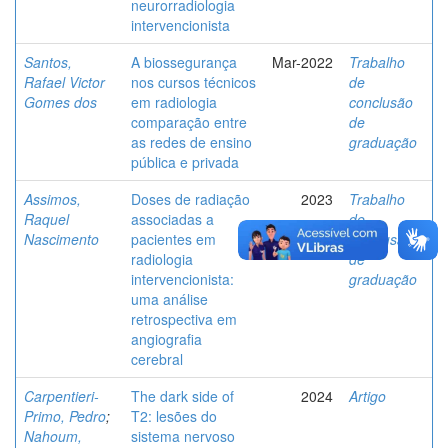
neurorradiologia
intervencionista
Santos,
A biossegurança
Mar-2022
Trabalho
Rafael Victor
nos cursos técnicos
de
Gomes dos
em radiologia
conclusão
comparação entre
de
as redes de ensino
graduação
pública e privada
Assimos,
Doses de radiação
2023
Trabalho
Raquel
associadas a
de
Nascimento
pacientes em
conclusão
radiologia
de
intervencionista:
graduação
uma análise
retrospectiva em
angiografia
cerebral
Carpentieri-
The dark side of
2024
Artigo
Primo, Pedro
;
T2: lesões do
Nahoum,
sistema nervoso