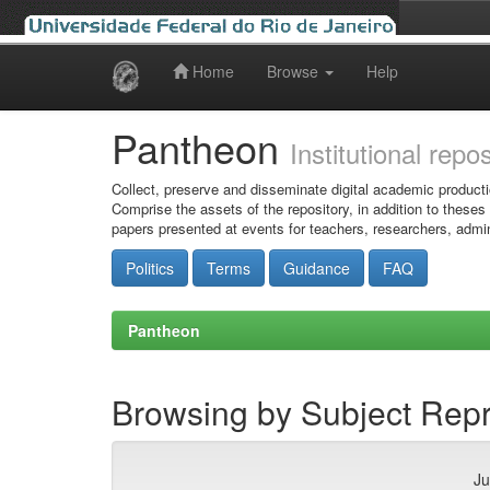
Home
Browse
Help
Skip
navigation
Pantheon
Institutional repo
Collect, preserve and disseminate digital academic producti
Comprise the assets of the repository, in addition to theses
papers presented at events for teachers, researchers, admin
Politics
Terms
Guidance
FAQ
Pantheon
Browsing by Subject Rep
Ju