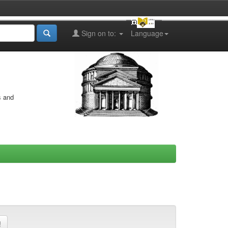
Sign on to:
Language
s and