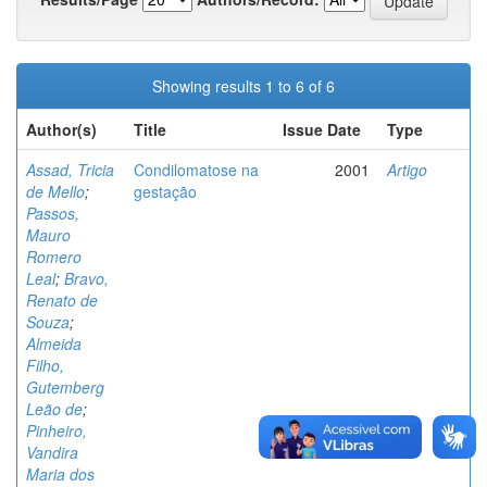
Showing results 1 to 6 of 6
Author(s)
Title
Issue Date
Type
Assad, Tricia
Condilomatose na
2001
Artigo
de Mello
;
gestação
Passos,
Mauro
Romero
Leal
;
Bravo,
Renato de
Souza
;
Almeida
Filho,
Gutemberg
Leão de
;
Pinheiro,
Vandira
Maria dos