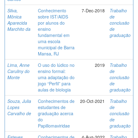
Silva,
Conhecimento
7-Dec-2018
Trabalho
Mônica
sobre IST/AIDS
de
Aparecida
por alunos do
conclusão
Marchito da
ensino
de
fundamental em
graduação
uma escola
municipal de Barra
Mansa, RJ
Lima, Anne
O uso do lúdico no
2019
Trabalho
Caruliny do
ensino formal:
de
Monte
uma adaptação do
conclusão
jogo “Perfil” para
de
aulas de biologia
graduação
Souza, Julia
Conhecimentos de
20-Oct-2021
Trabalho
Lopes
estudantes de
de
Carvalho de
graduação acerca
conclusão
do
de
Papillomaviridae
graduação
Esteves,
Conhecimentos de
4-Aug-2022
Trabalho