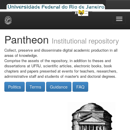
Skip
navigation
Pantheon
Institutional repository
Collect, preserve and disseminate digital academic production in all
areas of knowledge.
Comprise the assets of the repository, in addition to theses and
dissertations at UFRJ, scientific articles, electronic books, book
chapters and papers presented at events for teachers, researchers,
administrative staff and students of master's and doctoral degrees.
Politics
Terms
Guidance
FAQ