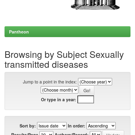
Pantheon
Browsing by Subject Sexually
transmitted diseases
Jump to a point in the index:
Or type in a year:
Sort by:
In order:
Results/Page
Authors/Record: