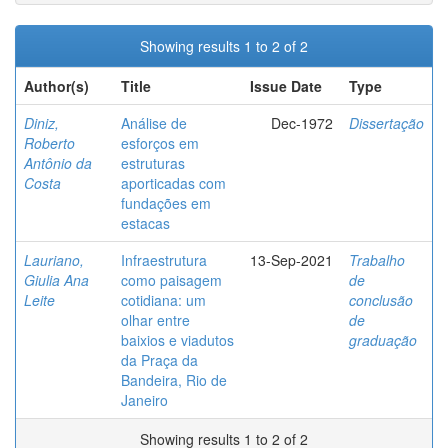
Showing results 1 to 2 of 2
Author(s)
Title
Issue Date
Type
Diniz,
Análise de
Dec-1972
Dissertação
Roberto
esforços em
Antônio da
estruturas
Costa
aporticadas com
fundações em
estacas
Lauriano,
Infraestrutura
13-Sep-2021
Trabalho
Giulia Ana
como paisagem
de
Leite
cotidiana: um
conclusão
olhar entre
de
baixios e viadutos
graduação
da Praça da
Bandeira, Rio de
Janeiro
Showing results 1 to 2 of 2