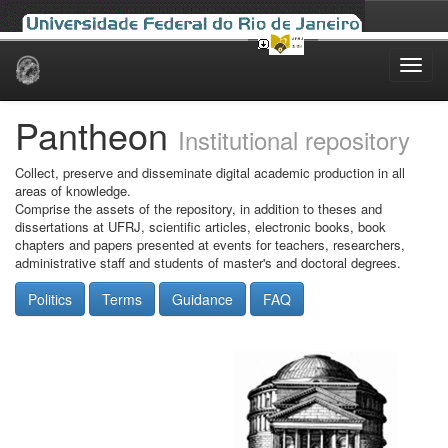
Skip
navigation
Pantheon
Institutional repository
Collect, preserve and disseminate digital academic production in all
areas of knowledge.
Comprise the assets of the repository, in addition to theses and
dissertations at UFRJ, scientific articles, electronic books, book
chapters and papers presented at events for teachers, researchers,
administrative staff and students of master's and doctoral degrees.
Politics
Terms
Guidance
FAQ