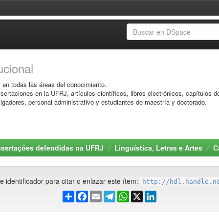
ucional
l en todas las áreas del conocimiento.
ertaciones en la UFRJ, artículos científicos, libros electrónicos, capítulos de
tigadores, personal administrativo y estudiantes de maestría y doctorado.
ssertações defendidas na UFRJ
Linguística, Letras e Artes
C
e identificador para citar o enlazar este ítem:
http://hdl.handle.n
Share
Facebook
Email
Telegram
WhatsApp
X
LinkedIn