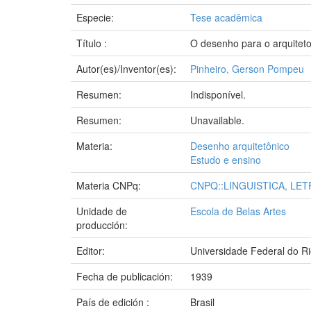
Especie:
Tese acadêmica
Título :
O desenho para o arquitet
Autor(es)/Inventor(es):
Pinheiro, Gerson Pompeu
Resumen:
Indisponível.
Resumen:
Unavailable.
Materia:
Desenho arquitetônico
Estudo e ensino
Materia CNPq:
CNPQ::LINGUISTICA, LE
Unidade de
Escola de Belas Artes
producción:
Editor:
Universidade Federal do Ri
Fecha de publicación:
1939
País de edición :
Brasil