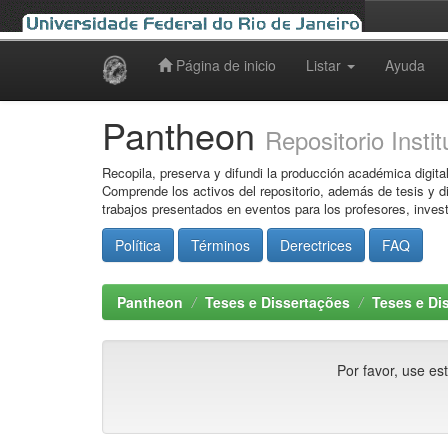
Página de inicio
Listar
Ayuda
Skip
navigation
Pantheon
Repositorio Instit
Recopila, preserva y difundi la producción académica digita
Comprende los activos del repositorio, además de tesis y dis
trabajos presentados en eventos para los profesores, inves
Política
Términos
Derectrices
FAQ
Pantheon
Teses e Dissertações
Teses e Di
Por favor, use est