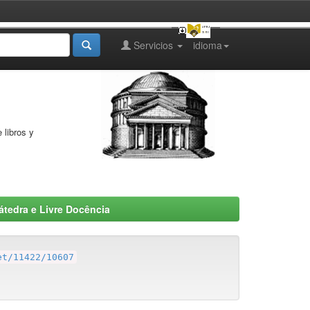
Servicios
idioma
 libros y
átedra e Livre Docência
et/11422/10607