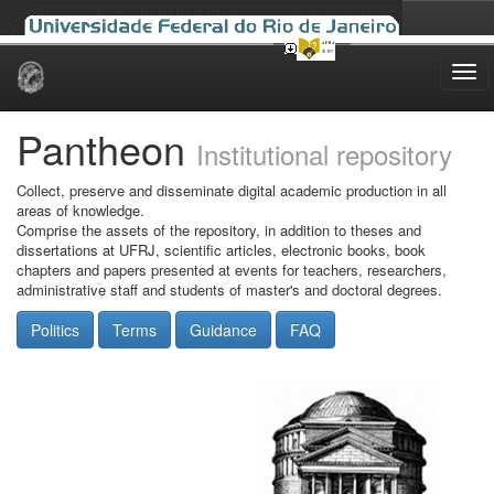
Skip
navigation
Pantheon
Institutional repository
Collect, preserve and disseminate digital academic production in all
areas of knowledge.
Comprise the assets of the repository, in addition to theses and
dissertations at UFRJ, scientific articles, electronic books, book
chapters and papers presented at events for teachers, researchers,
administrative staff and students of master's and doctoral degrees.
Politics
Terms
Guidance
FAQ