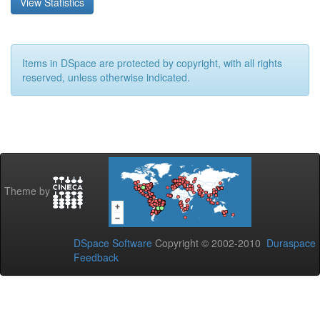
View Statistics
Items in DSpace are protected by copyright, with all rights
reserved, unless otherwise indicated.
Theme by
DSpace Software
Copyright © 2002-2010
Duraspace
Feedback