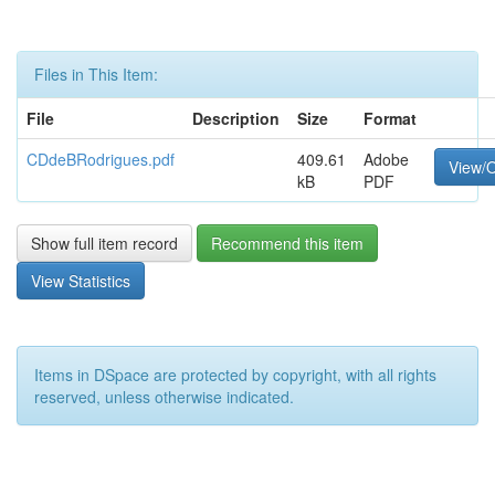
Files in This Item:
File
Description
Size
Format
CDdeBRodrigues.pdf
409.61
Adobe
View/
kB
PDF
Show full item record
Recommend this item
View Statistics
Items in DSpace are protected by copyright, with all rights
reserved, unless otherwise indicated.