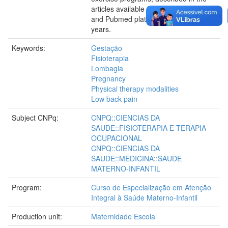
articles available on the Bireme, Scielo
and Pubmed platforms in the last 5
years.
Keywords:
Gestação
Fisioterapia
Lombagia
Pregnancy
Physical therapy modalities
Low back pain
Subject CNPq:
CNPQ::CIENCIAS DA
SAUDE::FISIOTERAPIA E TERAPIA
OCUPACIONAL
CNPQ::CIENCIAS DA
SAUDE::MEDICINA::SAUDE
MATERNO-INFANTIL
Program:
Curso de Especialização em Atenção
Integral à Saúde Materno-Infantil
Production unit:
Maternidade Escola