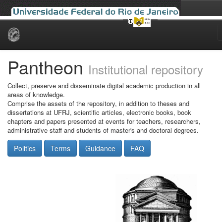
Skip
navigation
Pantheon
Institutional repository
Collect, preserve and disseminate digital academic production in all
areas of knowledge.
Comprise the assets of the repository, in addition to theses and
dissertations at UFRJ, scientific articles, electronic books, book
chapters and papers presented at events for teachers, researchers,
administrative staff and students of master's and doctoral degrees.
Politics
Terms
Guidance
FAQ