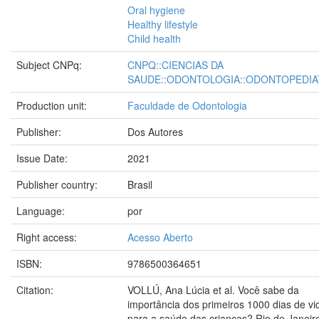
Oral hygiene
Healthy lifestyle
Child health
Subject CNPq:
CNPQ::CIENCIAS DA
SAUDE::ODONTOLOGIA::ODONTOPEDIA
Production unit:
Faculdade de Odontologia
Publisher:
Dos Autores
Issue Date:
2021
Publisher country:
Brasil
Language:
por
Right access:
Acesso Aberto
ISBN:
9786500364651
Citation:
VOLLÚ, Ana Lúcia et al. Você sabe da
importância dos primeiros 1000 dias de vi
para a saúde das crianças? Rio de Janeir