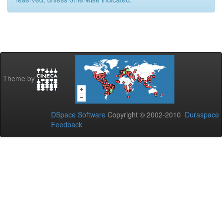
Theme by
DSpace Software
Copyright © 2002-2010
Duraspace
Feedback