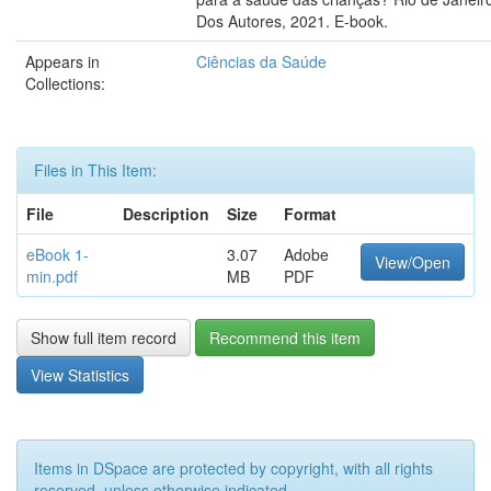
Dos Autores, 2021. E-book.
Appears in
Ciências da Saúde
Collections:
Files in This Item:
File
Description
Size
Format
eBook 1-
3.07
Adobe
View/Open
min.pdf
MB
PDF
Show full item record
Recommend this item
View Statistics
Items in DSpace are protected by copyright, with all rights
reserved, unless otherwise indicated.