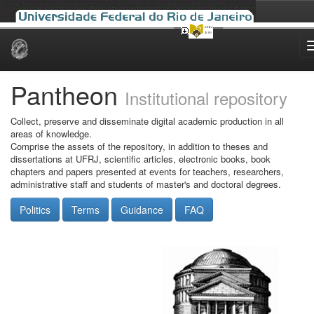
Skip
navigation
Pantheon
Institutional repository
Collect, preserve and disseminate digital academic production in all
areas of knowledge.
Comprise the assets of the repository, in addition to theses and
dissertations at UFRJ, scientific articles, electronic books, book
chapters and papers presented at events for teachers, researchers,
administrative staff and students of master's and doctoral degrees.
Politics
Terms
Guidance
FAQ