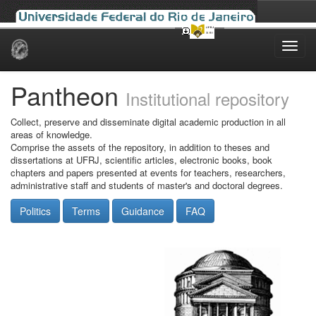
Skip
navigation
Pantheon
Institutional repository
Collect, preserve and disseminate digital academic production in all
areas of knowledge.
Comprise the assets of the repository, in addition to theses and
dissertations at UFRJ, scientific articles, electronic books, book
chapters and papers presented at events for teachers, researchers,
administrative staff and students of master's and doctoral degrees.
Politics
Terms
Guidance
FAQ