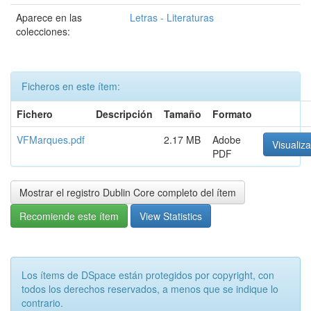
Aparece en las
Letras - Literaturas
colecciones:
Ficheros en este ítem:
Fichero
Descripción
Tamaño
Formato
VFMarques.pdf
2.17 MB
Adobe
Visualiza
PDF
Mostrar el registro Dublin Core completo del ítem
Recomiende este ítem
View Statistics
Los ítems de DSpace están protegidos por copyright, con
todos los derechos reservados, a menos que se indique lo
contrario.