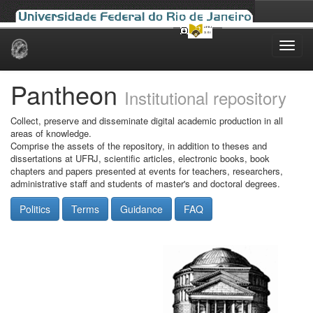
Skip
navigation
Pantheon
Institutional repository
Collect, preserve and disseminate digital academic production in all
areas of knowledge.
Comprise the assets of the repository, in addition to theses and
dissertations at UFRJ, scientific articles, electronic books, book
chapters and papers presented at events for teachers, researchers,
administrative staff and students of master's and doctoral degrees.
Politics
Terms
Guidance
FAQ