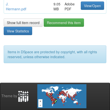
J.
9.05
Adobe
View/Open
Hermann.pdf
MB
PDF
Show full item record
Recommend this item
View Statistics
Items in DSpace are protected by copyright, with all rights
reserved, unless otherwise indicated.
Theme by