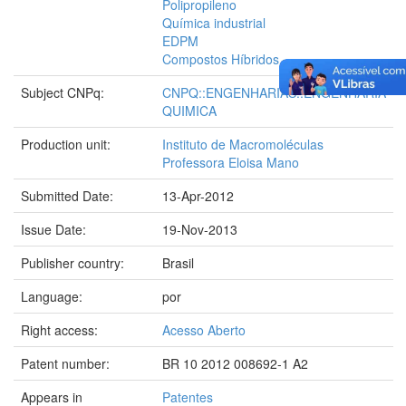
Polipropileno
Química industrial
EDPM
Compostos Híbridos
Subject CNPq:
CNPQ::ENGENHARIAS::ENGENHARIA
QUIMICA
Production unit:
Instituto de Macromoléculas
Professora Eloisa Mano
Submitted Date:
13-Apr-2012
Issue Date:
19-Nov-2013
Publisher country:
Brasil
Language:
por
Right access:
Acesso Aberto
Patent number:
BR 10 2012 008692-1 A2
Appears in
Patentes