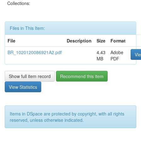
Collections:
Files in This Item:
File
Description
Size
Format
BR_1020120086921A2.pdf
4.43
Adobe
Vi
MB
PDF
Show full item record
Recommend this item
View Statistics
Items in DSpace are protected by copyright, with all rights
reserved, unless otherwise indicated.