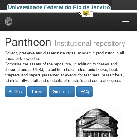
Skip
navigation
Pantheon
Institutional repository
Collect, preserve and disseminate digital academic production in all
areas of knowledge.
Comprise the assets of the repository, in addition to theses and
dissertations at UFRJ, scientific articles, electronic books, book
chapters and papers presented at events for teachers, researchers,
administrative staff and students of master's and doctoral degrees.
Politics
Terms
Guidance
FAQ