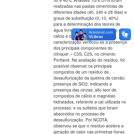
30 e 40%. Análises TG e DTG foram
realizadas nas pastas cimentícias de
diferentes idades (4h, 24h e 28 dias) e
graus de substituição (0, 10, 40%)
para a determinação dos teores de
água livre e combinada, hidróxido de
cálcio e carbonato de cálcio. Na
caracterização verificou-se a presença
dos principais componentes do
clínquer – C3S, C2S, no cimento
Portland. Na avaliação do resíduo, foi
possível observar os principais
compostos de um resíduo de
dessulfurização da queima de carvão:
presença de SiO2, indicando a
presença das cinzas; alto teor de
compostos de cálcio e magnésio
hidratados, referente a cal utilizada no
processo; e os sulfatos que foram
absorvidos no processo de
dessulfurização. Por NCDTA,
observou-se que o resíduo acelera a
geração de calor nas primeiras horas