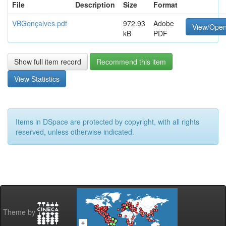
File
Description
Size
Format
VBGonçalves.pdf
972.93
Adobe
View/Ope
kB
PDF
Show full item record
Recommend this item
View Statistics
Items in DSpace are protected by copyright, with all rights
reserved, unless otherwise indicated.
Theme by