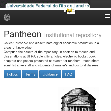
Skip
navigation
Pantheon
Institutional repository
Collect, preserve and disseminate digital academic production in all
areas of knowledge.
Comprise the assets of the repository, in addition to theses and
dissertations at UFRJ, scientific articles, electronic books, book
chapters and papers presented at events for teachers, researchers,
administrative staff and students of master's and doctoral degrees.
Politics
Terms
Guidance
FAQ