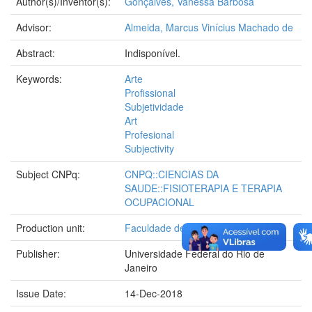
Author(s)/Inventor(s):
Gonçalves, Vanessa Barbosa
Advisor:
Almeida, Marcus Vinícius Machado de
Abstract:
Indisponível.
Keywords:
Arte
Profissional
Subjetividade
Art
Profesional
Subjectivity
Subject CNPq:
CNPQ::CIENCIAS DA
SAUDE::FISIOTERAPIA E TERAPIA
OCUPACIONAL
Production unit:
Faculdade de Medicina
Publisher:
Universidade Federal do Rio de
Janeiro
Issue Date:
14-Dec-2018