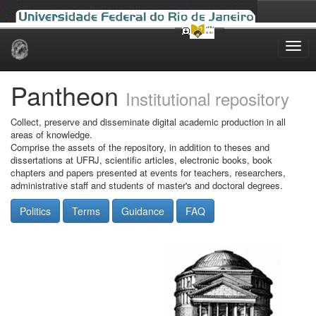
Skip
navigation
Pantheon
Institutional repository
Collect, preserve and disseminate digital academic production in all
areas of knowledge.
Comprise the assets of the repository, in addition to theses and
dissertations at UFRJ, scientific articles, electronic books, book
chapters and papers presented at events for teachers, researchers,
administrative staff and students of master's and doctoral degrees.
Politics
Terms
Guidance
FAQ