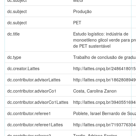
dc.subject
MEG
dc.subject
Produção
dc.subject
PET
dc.title
Estudo logístico: indústria de
monoetileno glicol verde para p
de PET sustentável
dc.type
Trabalho de conclusão de grad
dc.creator.Lattes
http://lattes.cnpq.br/24864180
dc.contributor.advisorLattes
http://lattes.cnpq.br/18628089
dc.contributor.advisorCo1
Costa, Carolina Zanon
dc.contributor.advisorCo1Lattes
http://lattes.cnpq.br/39405516
dc.contributor.referee1
Poblete, Israel Bernardo de Sou
dc.contributor.referee1Lattes
http://lattes.cnpq.br/71937763
dc.contributor.referee2
Tardin, Adriana Santos