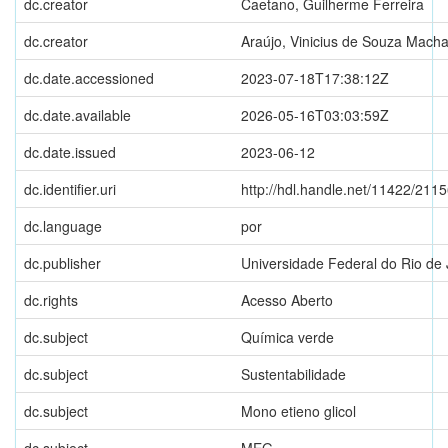
dc.creator
Caetano, Guilherme Ferreira
dc.creator
Araújo, Vinicius de Souza Mach
dc.date.accessioned
2023-07-18T17:38:12Z
dc.date.available
2026-05-16T03:03:59Z
dc.date.issued
2023-06-12
dc.identifier.uri
http://hdl.handle.net/11422/211
dc.language
por
dc.publisher
Universidade Federal do Rio de 
dc.rights
Acesso Aberto
dc.subject
Química verde
dc.subject
Sustentabilidade
dc.subject
Mono etieno glicol