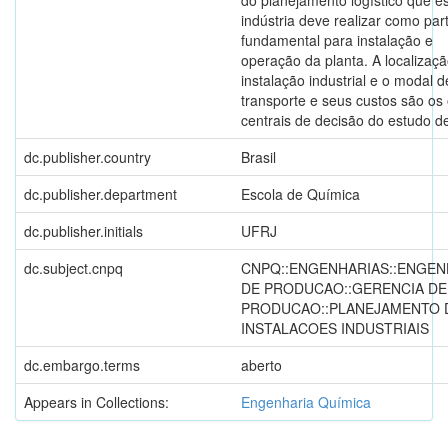
do planejamento logístico que e
indústria deve realizar como par
fundamental para instalação e
operação da planta. A localizaç
instalação industrial e o modal d
transporte e seus custos são os 
centrais de decisão do estudo d
dc.publisher.country
Brasil
dc.publisher.department
Escola de Química
dc.publisher.initials
UFRJ
dc.subject.cnpq
CNPQ::ENGENHARIAS::ENGEN
DE PRODUCAO::GERENCIA DE
PRODUCAO::PLANEJAMENTO 
INSTALACOES INDUSTRIAIS
dc.embargo.terms
aberto
Appears in Collections:
Engenharia Química