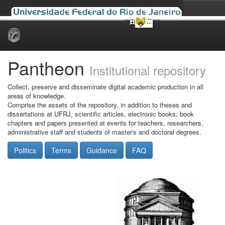
Skip
navigation
Pantheon
Institutional repository
Collect, preserve and disseminate digital academic production in all
areas of knowledge.
Comprise the assets of the repository, in addition to theses and
dissertations at UFRJ, scientific articles, electronic books, book
chapters and papers presented at events for teachers, researchers,
administrative staff and students of master's and doctoral degrees.
Politics
Terms
Guidance
FAQ