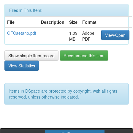
Files in This Item:
File
Description
Size
Format
GFCaetano.pdf
1.09
Adobe
View/Open
MB
PDF
Show simple item record
Recommend this item
View Statistics
Items in DSpace are protected by copyright, with all rights
reserved, unless otherwise indicated.