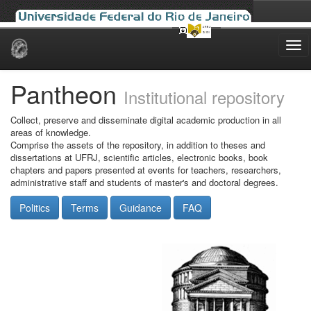
Skip
navigation
Pantheon
Institutional repository
Collect, preserve and disseminate digital academic production in all
areas of knowledge.
Comprise the assets of the repository, in addition to theses and
dissertations at UFRJ, scientific articles, electronic books, book
chapters and papers presented at events for teachers, researchers,
administrative staff and students of master's and doctoral degrees.
Politics
Terms
Guidance
FAQ