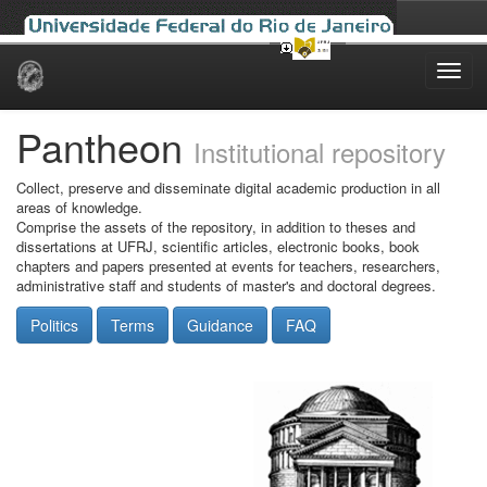
Skip
navigation
Pantheon
Institutional repository
Collect, preserve and disseminate digital academic production in all
areas of knowledge.
Comprise the assets of the repository, in addition to theses and
dissertations at UFRJ, scientific articles, electronic books, book
chapters and papers presented at events for teachers, researchers,
administrative staff and students of master's and doctoral degrees.
Politics
Terms
Guidance
FAQ