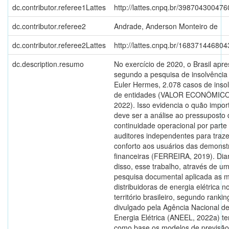
dc.contributor.referee1Lattes
http://lattes.cnpq.br/39870430047
dc.contributor.referee2
Andrade, Anderson Monteiro de
dc.contributor.referee2Lattes
http://lattes.cnpq.br/16837144680
dc.description.resumo
No exercício de 2020, o Brasil apre
segundo a pesquisa de insolvência
Euler Hermes, 2.078 casos de inso
de entidades (VALOR ECONÔMICO
2022). Isso evidencia o quão impor
deve ser a análise ao pressuposto 
continuidade operacional por parte
auditores independentes para traz
conforto aos usuários das demons
financeiras (FERREIRA, 2019). Dia
disso, esse trabalho, através de u
pesquisa documental aplicada as 
distribuidoras de energia elétrica n
território brasileiro, segundo rankin
divulgado pela Agência Nacional d
Energia Elétrica (ANEEL, 2022a) t
como base os modelos de previsão