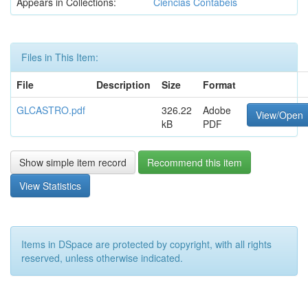
Appears in Collections:
Ciências Contábeis
Files in This Item:
File
Description
Size
Format
GLCASTRO.pdf
326.22
Adobe
View/Open
kB
PDF
Show simple item record
Recommend this item
View Statistics
Items in DSpace are protected by copyright, with all rights
reserved, unless otherwise indicated.