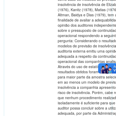
insolvência de insolvência de Eliza
(1976), Kanitz (1978), Matias (1976
Altman, Baidya e Dias (1979), tem 
finalidade de avaliar a adequabilid
opinião dos auditores independent
sobre o pressuposto de continuida
operacional respondendo a seguin
pergunta: Considerando o resultad
modelos de previsão de insolvência
auditoria externa emitiu uma opiniã
adequada a respeito da continuida
operacional das companhias anali
Através do uso de estatística descri
resultados obtidos foram interpreta
para maior parte da amostra selec
em ao menos um modelo de previs
insolvência a companhia apresento
risco de insolvência. Porém, cabe r
que nenhum procedimento realiza
isoladamente é suficiente para que
auditor possa concluir sobre a utili
adequada, por parte da Administra