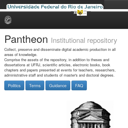
Skip
navigation
Pantheon
Institutional repository
Collect, preserve and disseminate digital academic production in all
areas of knowledge.
Comprise the assets of the repository, in addition to theses and
dissertations at UFRJ, scientific articles, electronic books, book
chapters and papers presented at events for teachers, researchers,
administrative staff and students of master's and doctoral degrees.
Politics
Terms
Guidance
FAQ