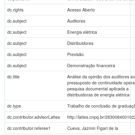
dc.rights
Acesso Aberto
dc.subject
Auditores
dc.subject
Energia elétrica
dc.subject
Distribuidores
dc.subject
Previsão
dc.subject
Demonstração financeira
dc.title
Análise da opinião dos auditores s
pressuposto de continuidade opera
pesquisa documental aplicada a
distribuidoras de energia elétrica
dc.type
Trabalho de conclusão de graduaç
dc.contributor.advisorLattes
http://lattes.cnpq.br/28300840010
dc.contributor.referee1
Cueva, Jazmin Figari de la