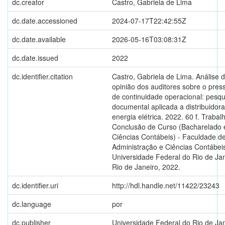
dc.creator
Castro, Gabriela de Lima
dc.date.accessioned
2024-07-17T22:42:55Z
dc.date.available
2026-05-16T03:08:31Z
dc.date.issued
2022
dc.identifier.citation
Castro, Gabriela de Lima. Análise 
opinião dos auditores sobre o pres
de continuidade operacional: pesqu
documental aplicada a distribuidor
energia elétrica. 2022. 60 f. Trabal
Conclusão de Curso (Bacharelado
Ciências Contábeis) - Faculdade d
Administração e Ciências Contábei
Universidade Federal do Rio de Jan
Rio de Janeiro, 2022.
dc.identifier.uri
http://hdl.handle.net/11422/23243
dc.language
por
dc.publisher
Universidade Federal do Rio de Ja