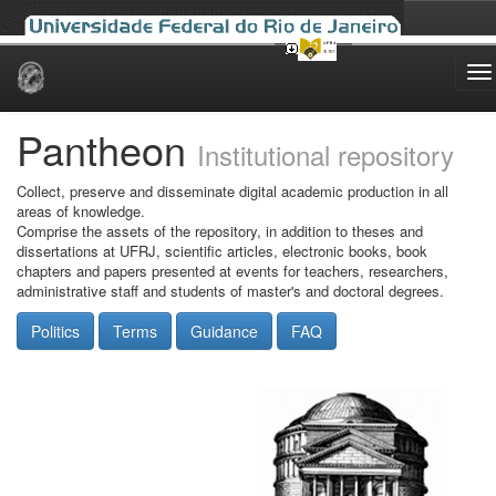
Skip
navigation
Pantheon
Institutional repository
Collect, preserve and disseminate digital academic production in all
areas of knowledge.
Comprise the assets of the repository, in addition to theses and
dissertations at UFRJ, scientific articles, electronic books, book
chapters and papers presented at events for teachers, researchers,
administrative staff and students of master's and doctoral degrees.
Politics
Terms
Guidance
FAQ