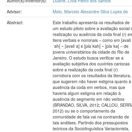
Author(s)/Inventor(s):
Duarte, Lívia Pietro dos Santos
Advisor:
Melo, Marcelo Alexandre Silva Lopes de
Abstract:
Este trabalho apresenta os resultados de
um estudo piloto sobre a avaliação social 
realização ou ausência da coda final (r) e
itens verbais e nominais – como em [avali
ˈah] ~ [avaliˈa] e [plaˈkah] ~ [plaˈka] – de
jovens universitários da cidade do Rio de
Janeiro. O estudo busca verificar se a
avaliação subjetiva dos ouvintes cariocas
sobre a realização da coda final (r)
corrobora com os resultados da literatura,
que sugerem não haver estigma quanto à
ausência da coda em verbos, mas que
haveria algum estigma em relação à
ausência do segmento em não verbos
(BRANDAO, SILVA, 2012; CALLOU, SERR
2012) ou se o comportamento da
comunidade de fala vai na contramão de
tais análises. Partindo dos pressupostos
teóricos da Sociolinguística Variacionista,