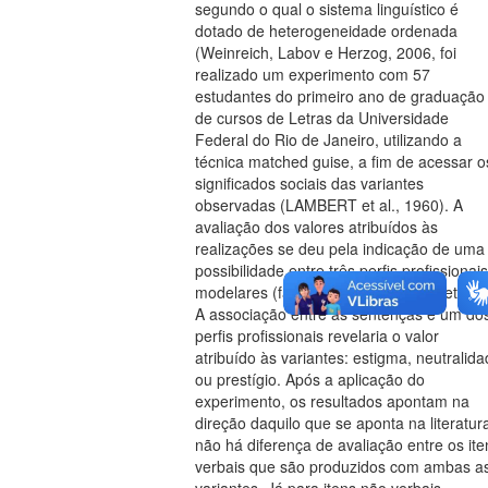
segundo o qual o sistema linguístico é
dotado de heterogeneidade ordenada
(Weinreich, Labov e Herzog, 2006, foi
realizado um experimento com 57
estudantes do primeiro ano de graduação
de cursos de Letras da Universidade
Federal do Rio de Janeiro, utilizando a
técnica matched guise, a fim de acessar o
significados sociais das variantes
observadas (LAMBERT et al., 1960). A
avaliação dos valores atribuídos às
realizações se deu pela indicação de uma
possibilidade entre três perfis profissionais
modelares (faxineira, inspetora e diretora)
A associação entre as sentenças e um do
perfis profissionais revelaria o valor
atribuído às variantes: estigma, neutralid
ou prestígio. Após a aplicação do
experimento, os resultados apontam na
direção daquilo que se aponta na literatur
não há diferença de avaliação entre os ite
verbais que são produzidos com ambas a