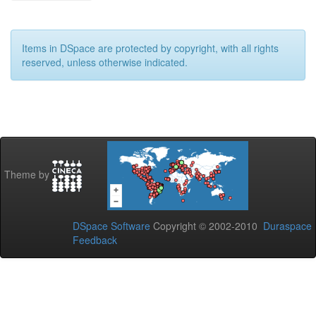
Items in DSpace are protected by copyright, with all rights
reserved, unless otherwise indicated.
Theme by
DSpace Software
Copyright © 2002-2010
Duraspace
Feedback