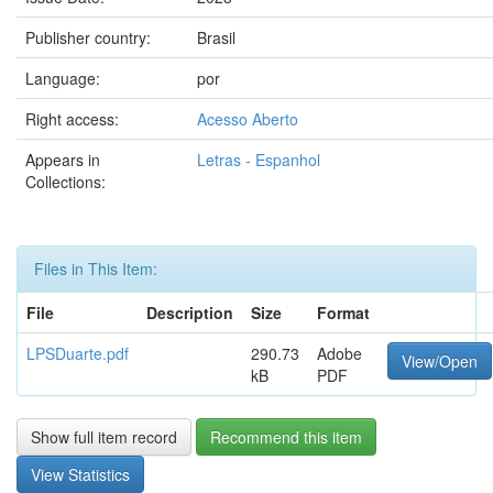
Publisher country:
Brasil
Language:
por
Right access:
Acesso Aberto
Appears in
Letras - Espanhol
Collections:
Files in This Item:
File
Description
Size
Format
LPSDuarte.pdf
290.73
Adobe
View/Open
kB
PDF
Show full item record
Recommend this item
View Statistics