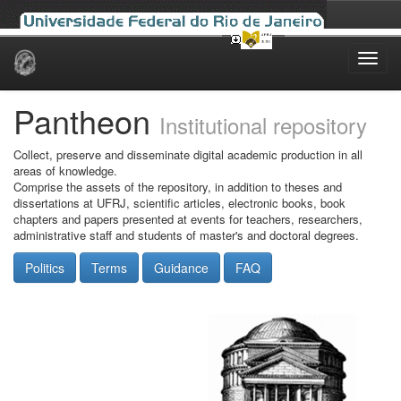
Skip
navigation
Pantheon
Institutional repository
Collect, preserve and disseminate digital academic production in all
areas of knowledge.
Comprise the assets of the repository, in addition to theses and
dissertations at UFRJ, scientific articles, electronic books, book
chapters and papers presented at events for teachers, researchers,
administrative staff and students of master's and doctoral degrees.
Politics
Terms
Guidance
FAQ