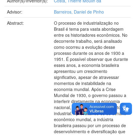
Author(s)/Inventor(s):
Costa, Thierre Moulin da
Advisor:
Barreiros, Daniel de Pinho
Abstract:
O processo de industrialização no
Brasil é tema para vasta abordagem
entre os historiadores econômicos. No
decorrente trabalho, será analisado
como ocorreu a evolução desse
processo durante os anos de 1930 a
1951. É possível observar que durante
esses anos, a economia brasileira
apresentou um crescimento
significativo, apesar de atravessar
momentos de instabilidade na
economia mundial. Após a Crise
Mundial de 1930, o governo passou a
interferir diretamente na economia
nacional, e principalmente, no setor
industrial. Aproveitando-se do cenário
econômico mundial, a indústria
brasileira passou por um processo de
desenvolvimento e diversificação que