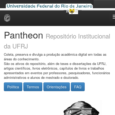
Skip
navigation
Pantheon
Repositório Institucional
da UFRJ
Coleta, preserva e divulga a produção acadêmica digital em todas as
áreas do conhecimento.
São os ativos do repositório, além de teses e dissertações da UFRJ,
artigos científicos, livros eletrônicos, capítulos de livros e trabalhos
apresentados em eventos por professores, pesquisadores, funcionários
administrativos e alunos de mestrado e doutorado.
Política
Termos
Orientações
FAQ