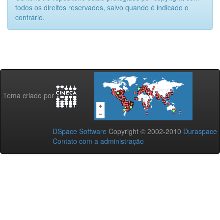
todos os direitos reservados, salvo quando é indicado o
contrário.
Tema criado por
DSpace Software
Copyright © 2002-2010
Duraspace
Contato com a administração