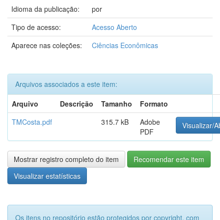
Idioma da publicação:
por
Tipo de acesso:
Acesso Aberto
Aparece nas coleções:
Ciências Econômicas
Arquivos associados a este item:
Arquivo
Descrição
Tamanho
Formato
TMCosta.pdf
315.7 kB
Adobe
Visualizar/A
PDF
Mostrar registro completo do item
Recomendar este item
Visualizar estatísticas
Os itens no repositório estão protegidos por copyright, com