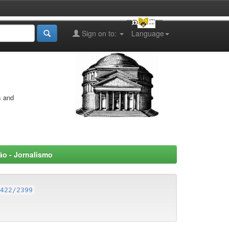
Sign on to:
Language
s and
o - Jornalismo
422/2399