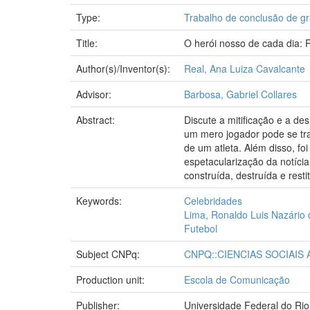
Type:
Trabalho de conclusão de g
Title:
O herói nosso de cada dia:
Author(s)/Inventor(s):
Real, Ana Luiza Cavalcante
Advisor:
Barbosa, Gabriel Collares
Abstract:
Discute a mitificação e a de
um mero jogador pode se tra
de um atleta. Além disso, fo
espetacularização da notícia
construída, destruída e rest
Keywords:
Celebridades
Lima, Ronaldo Luis Nazário 
Futebol
Subject CNPq:
CNPQ::CIENCIAS SOCIAIS
Production unit:
Escola de Comunicação
Publisher:
Universidade Federal do Rio