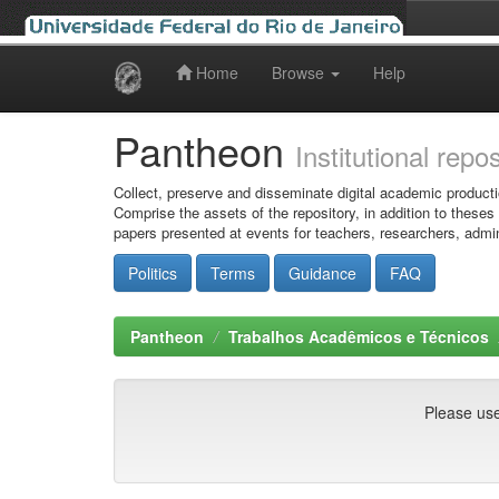
Home
Browse
Help
Skip
navigation
Pantheon
Institutional repo
Collect, preserve and disseminate digital academic producti
Comprise the assets of the repository, in addition to theses
papers presented at events for teachers, researchers, admin
Politics
Terms
Guidance
FAQ
Pantheon
Trabalhos Acadêmicos e Técnicos
Please use 