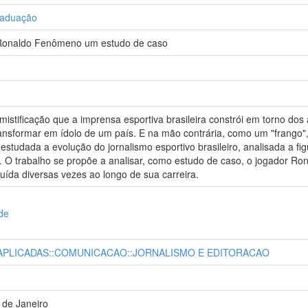
raduação
 Ronaldo Fenômeno um estudo de caso
smistificação que a imprensa esportiva brasileira constrói em torno do
nsformar em ídolo de um país. E na mão contrária, como um "frango"
i estudada a evolução do jornalismo esportivo brasileiro, analisada a f
. O trabalho se propõe a analisar, como estudo de caso, o jogador Ronal
ituída diversas vezes ao longo de sua carreira.
de
 APLICADAS::COMUNICACAO::JORNALISMO E EDITORACAO
 de Janeiro