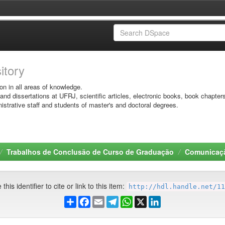
sitory
on in all areas of knowledge.
 and dissertations at UFRJ, scientific articles, electronic books, book chapter
istrative staff and students of master's and doctoral degrees.
Trabalhos de Conclusão de Curso de Graduação
Comunicaçã
this identifier to cite or link to this item:
http://hdl.handle.net/11
Share
Facebook
Email
Telegram
WhatsApp
X
LinkedIn