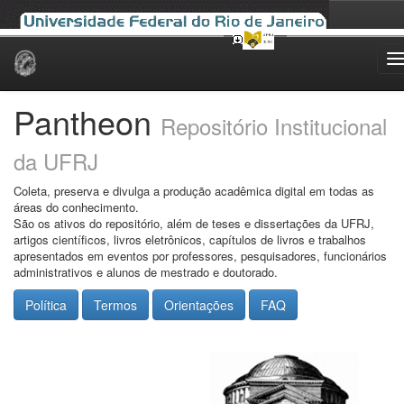
Skip
navigation
Pantheon
Repositório Institucional
da UFRJ
Coleta, preserva e divulga a produção acadêmica digital em todas as
áreas do conhecimento.
São os ativos do repositório, além de teses e dissertações da UFRJ,
artigos científicos, livros eletrônicos, capítulos de livros e trabalhos
apresentados em eventos por professores, pesquisadores, funcionários
administrativos e alunos de mestrado e doutorado.
Política
Termos
Orientações
FAQ