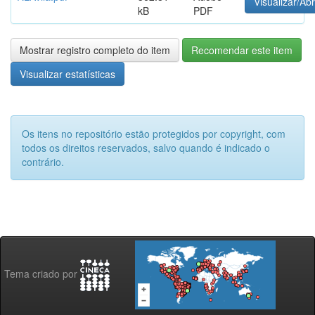
Visualizar/Abr
kB
PDF
Mostrar registro completo do item
Recomendar este item
Visualizar estatísticas
Os itens no repositório estão protegidos por copyright, com
todos os direitos reservados, salvo quando é indicado o
contrário.
Tema criado por