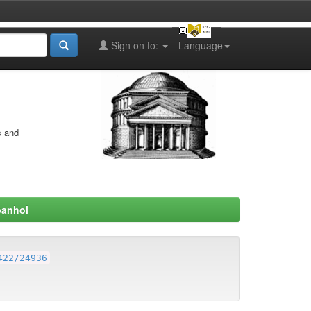
Sign on to:
Language
s and
panhol
422/24936