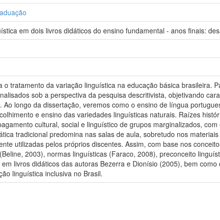
raduação
stica em dois livros didáticos do ensino fundamental - anos finais: des
 o tratamento da variação linguística na educação básica brasileira. Pa
alisados sob a perspectiva da pesquisa descritivista, objetivando cara
is. Ao longo da dissertação, veremos como o ensino de língua portugue
 acolhimento e ensino das variedades linguísticas naturais. Raízes his
apagamento cultural, social e linguístico de grupos marginalizados, com
ica tradicional predomina nas salas de aula, sobretudo nos materiais 
nte utilizadas pelos próprios discentes. Assim, com base nos conceito
Beline, 2003), normas linguísticas (Faraco, 2008), preconceito linguís
em livros didáticos das autoras Bezerra e Dionísio (2005), bem como d
o linguística inclusiva no Brasil.