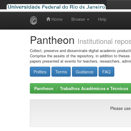
Home
Browse
Help
Skip
navigation
Pantheon
Institutional repo
Collect, preserve and disseminate digital academic producti
Comprise the assets of the repository, in addition to theses
papers presented at events for teachers, researchers, admin
Politics
Terms
Guidance
FAQ
Pantheon
Trabalhos Acadêmicos e Técnicos
Please use t