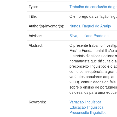
Type:
Trabalho de conclusão de g
Title:
O emprego da variação linguí
Author(s)/Inventor(s):
Nunes, Raquel de Araújo
Advisor:
Silva, Luciano Prado da
Abstract:
O presente trabalho investiga
Ensino Fundamental II são an
materiais didáticos naciona
normativista que dificulta o
preconceito linguístico e o 
como consequência, a gramát
variantes populares amplame
2009), comunidades de fala (
sobre o ensino de português 
os desafios para uma educaçã
Keywords:
Variação linguística
Educação linguística
Preconceito linguístico