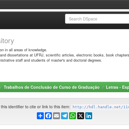
sitory
on in all areas of knowledge.
 and dissertations at UFRJ, scientific articles, electronic books, book chapter
istrative staff and students of master's and doctoral degrees.
Trabalhos de Conclusão de Curso de Graduação
Letras - Es
his identifier to cite or link to this item:
http://hdl.handle.net/11
Share
Facebook
Email
Telegram
WhatsApp
X
LinkedIn