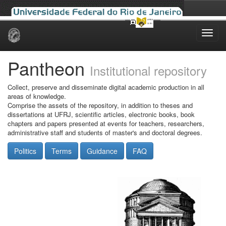
Skip
navigation
Pantheon
Institutional repository
Collect, preserve and disseminate digital academic production in all
areas of knowledge.
Comprise the assets of the repository, in addition to theses and
dissertations at UFRJ, scientific articles, electronic books, book
chapters and papers presented at events for teachers, researchers,
administrative staff and students of master's and doctoral degrees.
Politics
Terms
Guidance
FAQ