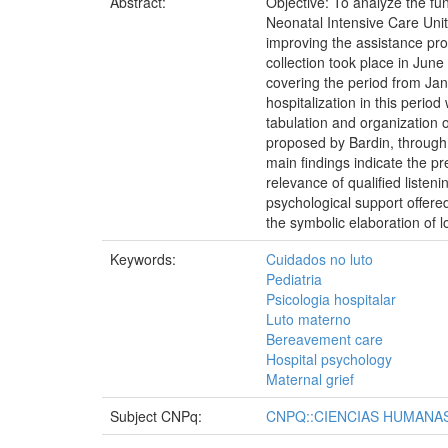
Abstract:
Objective: To analyze the fu
Neonatal Intensive Care Unit
improving the assistance pro
collection took place in Ju
covering the period from Jan
hospitalization in this peri
tabulation and organization o
proposed by Bardin, through 
main findings indicate the pr
relevance of qualified listen
psychological support offered
the symbolic elaboration of 
Keywords:
Cuidados no luto
Pediatria
Psicologia hospitalar
Luto materno
Bereavement care
Hospital psychology
Maternal grief
Subject CNPq:
CNPQ::CIENCIAS HUMANAS