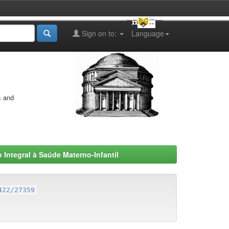
Sign on to:
Language
s and
 Integral à Saúde Materno-Infantil
422/27359