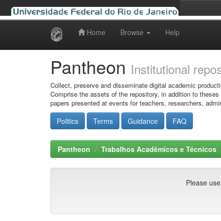
Home
Browse
Help
Skip
navigation
Pantheon
Institutional repo
Collect, preserve and disseminate digital academic producti
Comprise the assets of the repository, in addition to theses
papers presented at events for teachers, researchers, admin
Politics
Terms
Guidance
FAQ
Pantheon
Trabalhos Acadêmicos e Técnicos
Please use t