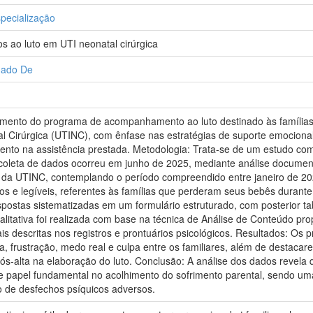
pecialização
s ao luto em UTI neonatal cirúrgica
hado De
onamento do programa de acompanhamento ao luto destinado às família
l Cirúrgica (UTINC), com ênfase nas estratégias de suporte emocional 
ento na assistência prestada. Metodologia: Trata-se de um estudo c
A coleta de dados ocorreu em junho de 2025, mediante análise documenta
 da UTINC, contemplando o período compreendido entre janeiro de 2
s e legíveis, referentes às famílias que perderam seus bebês durante 
respostas sistematizadas em um formulário estruturado, com posterior 
ualitativa foi realizada com base na técnica de Análise de Conteúdo pr
 descritas nos registros e prontuários psicológicos. Resultados: Os p
 frustração, medo real e culpa entre os familiares, além de destacare
pós-alta na elaboração do luto. Conclusão: A análise dos dados revela 
ce papel fundamental no acolhimento do sofrimento parental, sendo uma
 de desfechos psíquicos adversos.