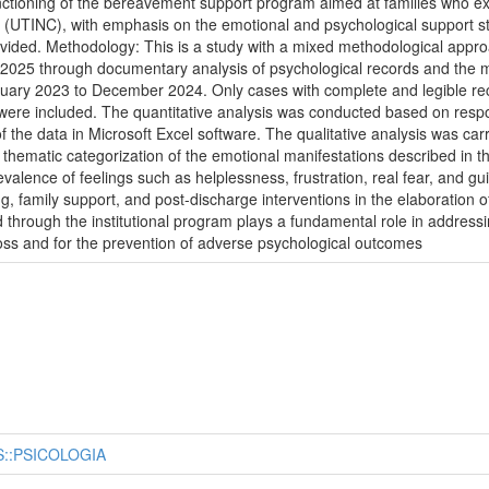
nctioning of the bereavement support program aimed at families who expe
 (UTINC), with emphasis on the emotional and psychological support strat
vided. Methodology: This is a study with a mixed methodological approa
ne 2025 through documentary analysis of psychological records and the
uary 2023 to December 2024. Only cases with complete and legible recor
od were included. The quantitative analysis was conducted based on resp
f the data in Microsoft Excel software. The qualitative analysis was ca
thematic categorization of the emotional manifestations described in t
evalence of feelings such as helplessness, frustration, real fear, and g
ing, family support, and post-discharge interventions in the elaboration o
 through the institutional program plays a fundamental role in addressin
loss and for the prevention of adverse psychological outcomes
::PSICOLOGIA