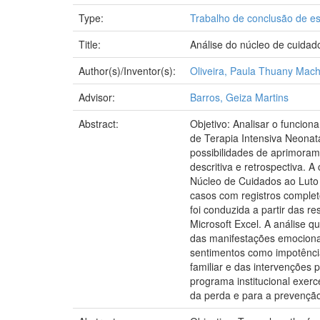
Type:
Trabalho de conclusão de es
Title:
Análise do núcleo de cuidado
Author(s)/Inventor(s):
Oliveira, Paula Thuany Mac
Advisor:
Barros, Geiza Martins
Abstract:
Objetivo: Analisar o funci
de Terapia Intensiva Neonata
possibilidades de aprimoram
descritiva e retrospectiva. 
Núcleo de Cuidados ao Luto
casos com registros completo
foi conduzida a partir das 
Microsoft Excel. A análise q
das manifestações emocionais
sentimentos como impotência,
familiar e das intervenções 
programa institucional exer
da perda e para a prevenção