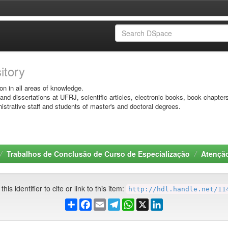
sitory
on in all areas of knowledge.
 and dissertations at UFRJ, scientific articles, electronic books, book chapter
istrative staff and students of master's and doctoral degrees.
Trabalhos de Conclusão de Curso de Especialização
Atenção
his identifier to cite or link to this item:
http://hdl.handle.net/11
Share
Facebook
Email
Telegram
WhatsApp
X
LinkedIn