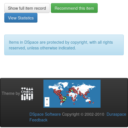
Show full item record
Recommend this item
View Statistics
Items in DSpace are protected by copyright, with all rights
reserved, unless otherwise indicated.
Theme by
DSpace Software
Copyright © 2002-2010
Duraspace
Feedback