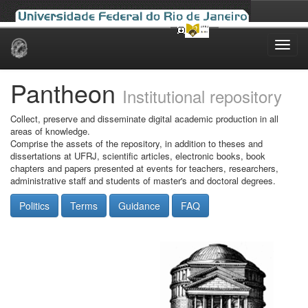
Skip
navigation
Pantheon
Institutional repository
Collect, preserve and disseminate digital academic production in all
areas of knowledge.
Comprise the assets of the repository, in addition to theses and
dissertations at UFRJ, scientific articles, electronic books, book
chapters and papers presented at events for teachers, researchers,
administrative staff and students of master's and doctoral degrees.
Politics
Terms
Guidance
FAQ