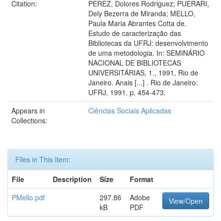
Citation:
PEREZ, Dolores Rodriguez; PUERARI,
Dely Bezerra de Miranda; MELLO,
Paula Maria Abrantes Cotta de.
Estudo de caracterização das
Bibliotecas da UFRJ: desenvolvimento
de uma metodologia. In: SEMINÁRIO
NACIONAL DE BIBLIOTECAS
UNIVERSITÁRIAS, 1., 1991, Rio de
Janeiro. Anais [...] . Rio de Janeiro:
UFRJ, 1991. p. 454-473.
Appears in
Ciências Sociais Aplicadas
Collections:
Files in This Item:
File
Description
Size
Format
PMello.pdf
297.86
Adobe
View/Open
kB
PDF