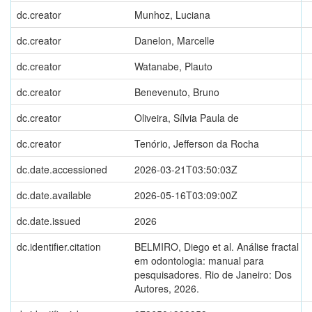
dc.creator
Munhoz, Luciana
dc.creator
Danelon, Marcelle
dc.creator
Watanabe, Plauto
dc.creator
Benevenuto, Bruno
dc.creator
Oliveira, Sílvia Paula de
dc.creator
Tenório, Jefferson da Rocha
dc.date.accessioned
2026-03-21T03:50:03Z
dc.date.available
2026-05-16T03:09:00Z
dc.date.issued
2026
dc.identifier.citation
BELMIRO, Diego et al. Análise fractal
em odontologia: manual para
pesquisadores. Rio de Janeiro: Dos
Autores, 2026.