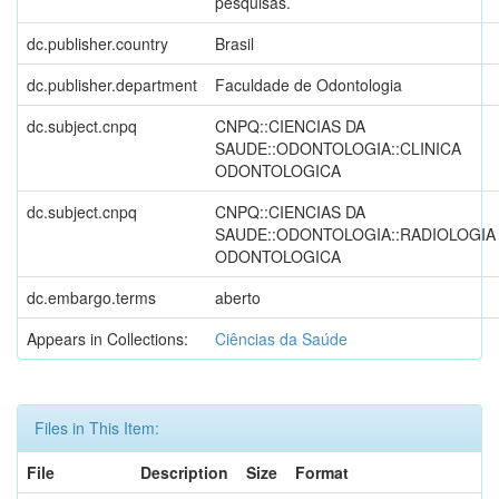
pesquisas.
dc.publisher.country
Brasil
dc.publisher.department
Faculdade de Odontologia
dc.subject.cnpq
CNPQ::CIENCIAS DA
SAUDE::ODONTOLOGIA::CLINICA
ODONTOLOGICA
dc.subject.cnpq
CNPQ::CIENCIAS DA
SAUDE::ODONTOLOGIA::RADIOLOGIA
ODONTOLOGICA
dc.embargo.terms
aberto
Appears in Collections:
Ciências da Saúde
Files in This Item:
File
Description
Size
Format