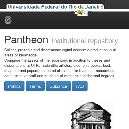
Skip
navigation
Pantheon
Institutional repository
Collect, preserve and disseminate digital academic production in all
areas of knowledge.
Comprise the assets of the repository, in addition to theses and
dissertations at UFRJ, scientific articles, electronic books, book
chapters and papers presented at events for teachers, researchers,
administrative staff and students of master's and doctoral degrees.
Politics
Terms
Guidance
FAQ