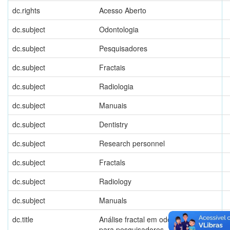
dc.rights
Acesso Aberto
dc.subject
Odontologia
dc.subject
Pesquisadores
dc.subject
Fractais
dc.subject
Radiologia
dc.subject
Manuais
dc.subject
Dentistry
dc.subject
Research personnel
dc.subject
Fractals
dc.subject
Radiology
dc.subject
Manuals
dc.title
Análise fractal em odontologia: manual
para pesquisadores