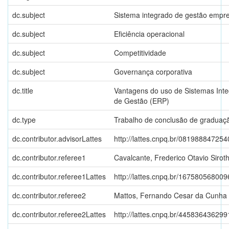
dc.subject
Sistema integrado de gestão empre
dc.subject
Eficiência operacional
dc.subject
Competitividade
dc.subject
Governança corporativa
dc.title
Vantagens do uso de Sistemas Int
de Gestão (ERP)
dc.type
Trabalho de conclusão de graduaç
dc.contributor.advisorLattes
http://lattes.cnpq.br/08198884725
dc.contributor.referee1
Cavalcante, Frederico Otavio Sirot
dc.contributor.referee1Lattes
http://lattes.cnpq.br/16758056800
dc.contributor.referee2
Mattos, Fernando Cesar da Cunha
dc.contributor.referee2Lattes
http://lattes.cnpq.br/44583643629