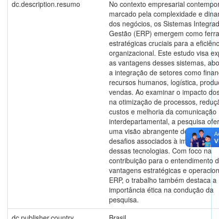
dc.description.resumo
No contexto empresarial contempo
marcado pela complexidade e din
dos negócios, os Sistemas Integra
Gestão (ERP) emergem como ferr
estratégicas cruciais para a eficiênc
organizacional. Este estudo visa ex
as vantagens desses sistemas, ab
a integração de setores como finan
recursos humanos, logística, produ
vendas. Ao examinar o impacto do
na otimização de processos, reduç
custos e melhoria da comunicação
interdepartamental, a pesquisa ofe
uma visão abrangente dos benefíci
desafios associados à implementa
dessas tecnologias. Com foco na
contribuição para o entendimento 
vantagens estratégicas e operacion
ERP, o trabalho também destaca a
importância ética na condução da
pesquisa.
dc.publisher.country
Brasil