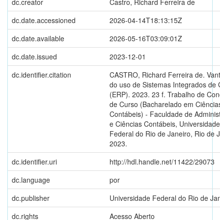
dc.creator
Castro, Richard Ferreira de
dc.date.accessioned
2026-04-14T18:13:15Z
dc.date.available
2026-05-16T03:09:01Z
dc.date.issued
2023-12-01
dc.identifier.citation
CASTRO, Richard Ferreira de. Van
do uso de Sistemas Integrados de
(ERP). 2023. 23 f. Trabalho de Co
de Curso (Bacharelado em Ciência
Contábeis) - Faculdade de Adminis
e Ciências Contábeis, Universidade
Federal do Rio de Janeiro, Rio de J
2023.
dc.identifier.uri
http://hdl.handle.net/11422/29073
dc.language
por
dc.publisher
Universidade Federal do Rio de Ja
dc.rights
Acesso Aberto