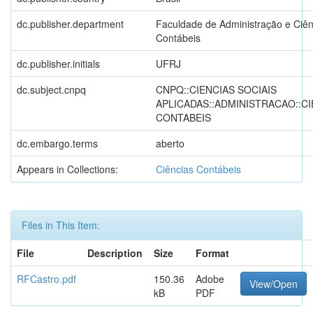
dc.publisher.department
Faculdade de Administração e Ciên
Contábeis
dc.publisher.initials
UFRJ
dc.subject.cnpq
CNPQ::CIENCIAS SOCIAIS
APLICADAS::ADMINISTRACAO::CI
CONTABEIS
dc.embargo.terms
aberto
Appears in Collections:
Ciências Contábeis
Files in This Item:
File
Description
Size
Format
RFCastro.pdf
150.36
Adobe
View/Open
kB
PDF