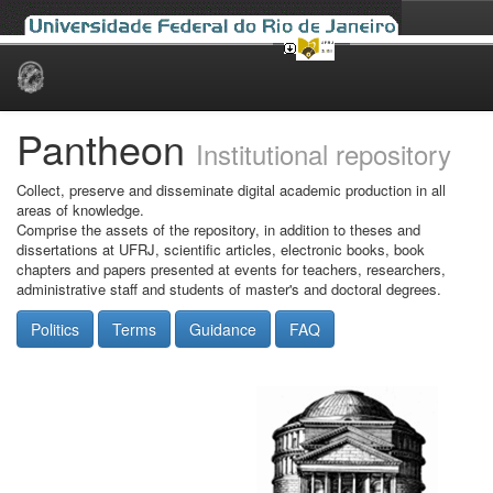
Skip
navigation
Pantheon
Institutional repository
Collect, preserve and disseminate digital academic production in all
areas of knowledge.
Comprise the assets of the repository, in addition to theses and
dissertations at UFRJ, scientific articles, electronic books, book
chapters and papers presented at events for teachers, researchers,
administrative staff and students of master's and doctoral degrees.
Politics
Terms
Guidance
FAQ