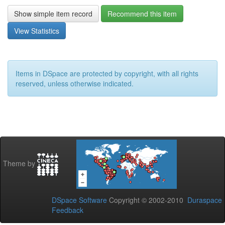
Show simple item record
Recommend this item
View Statistics
Items in DSpace are protected by copyright, with all rights
reserved, unless otherwise indicated.
Theme by
DSpace Software
Copyright © 2002-2010
Duraspace
Feedback