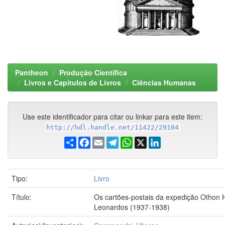
Pantheon
Produção Científica
Livros e Capítulos de Livros
Ciências Humanas
Use este identificador para citar ou linkar para este item:
http://hdl.handle.net/11422/29104
Share
Facebook
Email
Telegram
WhatsApp
X
LinkedIn
Tipo:
Livro
Título:
Os cartões-postais da expedição Othon 
Leonardos (1937-1938)