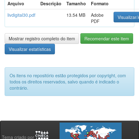
Arquivo
Descrição
Tamanho
Formato
livdigital30.pdf
13.54 MB
Adobe
Visualizar/
PDF
Mostrar registro completo do item
Recomendar este item
Visualizar estatísticas
Os itens no repositório estão protegidos por copyright, com
todos os direitos reservados, salvo quando é indicado o
contrário.
Tema criado por