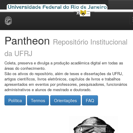
Skip
navigation
Pantheon
Repositório Institucional
da UFRJ
Coleta, preserva e divulga a produção acadêmica digital em todas as
áreas do conhecimento.
São os ativos do repositório, além de teses e dissertações da UFRJ,
artigos científicos, livros eletrônicos, capítulos de livros e trabalhos
apresentados em eventos por professores, pesquisadores, funcionários
administrativos e alunos de mestrado e doutorado.
Política
Termos
Orientações
FAQ