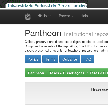
Home
Browse
Help
Skip
navigation
Pantheon
Institutional repo
Collect, preserve and disseminate digital academic producti
Comprise the assets of the repository, in addition to theses
papers presented at events for teachers, researchers, admin
Politics
Terms
Guidance
FAQ
Pantheon
Teses e Dissertações
Teses e Di
Please use t