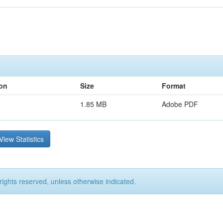
ion
Size
Format
1.85 MB
Adobe PDF
View Statistics
rights reserved, unless otherwise indicated.