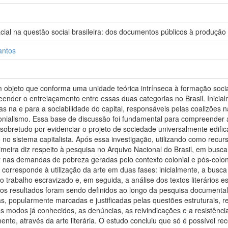
cial na questão social brasileira: dos documentos públicos à produção 
antos
objeto que conforma uma unidade teórica intrínseca à formação social b
eender o entrelaçamento entre essas duas categorias no Brasil. Inicialm
as na e para a sociabilidade do capital, responsáveis pelas coalizões 
onialismo. Essa base de discussão foi fundamental para compreender 
 sobretudo por evidenciar o projeto de sociedade universalmente edifi
no sistema capitalista. Após essa investigação, utilizando como recur
imeira diz respeito à pesquisa no Arquivo Nacional do Brasil, em busc
 nas demandas de pobreza geradas pelo contexto colonial e pós-colonial,
corresponde à utilização da arte em duas fases: inicialmente, a busca
o trabalho escravizado e, em seguida, a análise dos textos literários es
dos resultados foram sendo definidos ao longo da pesquisa documental,
s, popularmente marcadas e justificadas pelas questões estruturais, 
os modos já conhecidos, as denúncias, as reivindicações e a resistên
nte, através da arte literária. O estudo concluiu que só é possível re