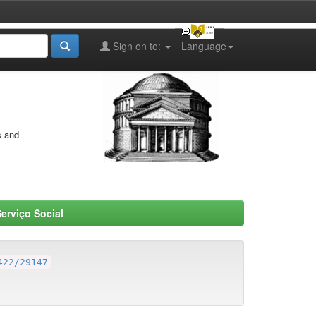
Sign on to:
Language
s and
erviço Social
422/29147