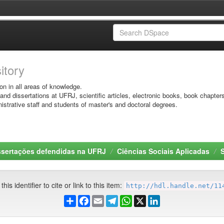
sitory
on in all areas of knowledge.
 and dissertations at UFRJ, scientific articles, electronic books, book chapter
istrative staff and students of master's and doctoral degrees.
ssertações defendidas na UFRJ
Ciências Sociais Aplicadas
S
his identifier to cite or link to this item:
http://hdl.handle.net/11
Share
Facebook
Email
Telegram
WhatsApp
X
LinkedIn