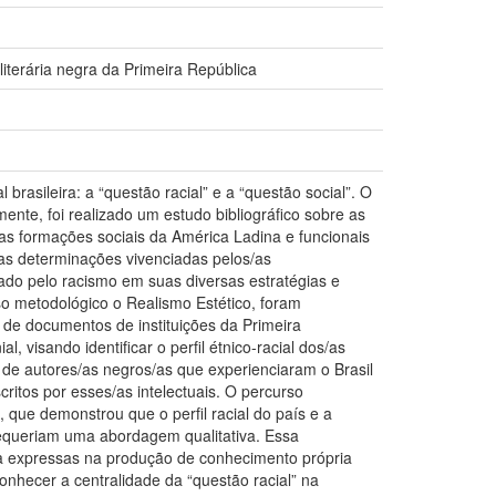
literária negra da Primeira República
rasileira: a “questão racial” e a “questão social”. O
ente, foi realizado um estudo bibliográfico sobre as
nas formações sociais da América Ladina e funcionais
as determinações vivenciadas pelos/as
cado pelo racismo em suas diversas estratégias e
so metodológico o Realismo Estético, foram
a de documentos de instituições da Primeira
 visando identificar o perfil étnico-racial dos/as
 de autores/as negros/as que experienciaram o Brasil
critos por esses/as intelectuais. O percurso
 que demonstrou que o perfil racial do país e a
requeriam uma abordagem qualitativa. Essa
cia expressas na produção de conhecimento própria
conhecer a centralidade da “questão racial” na