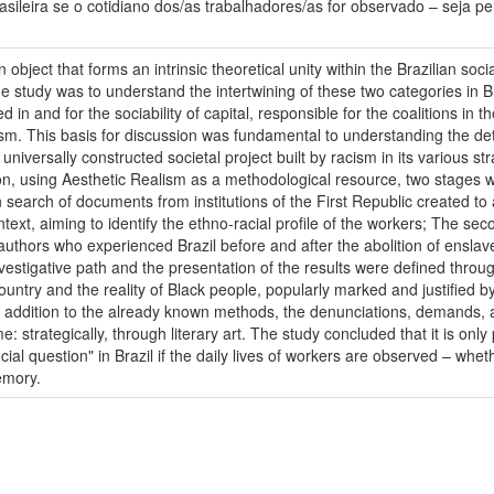
sileira se o cotidiano dos/as trabalhadores/as for observado – seja pel
object that forms an intrinsic theoretical unity within the Brazilian soci
he study was to understand the intertwining of these two categories in Br
d in and for the sociability of capital, responsible for the coalitions in 
sm. This basis for discussion was fundamental to understanding the d
 universally constructed societal project built by racism in its various st
ion, using Aesthetic Realism as a methodological resource, two stages we
 in search of documents from institutions of the First Republic created
ntext, aiming to identify the ethno-racial profile of the workers; The se
k authors who experienced Brazil before and after the abolition of enslave
investigative path and the presentation of the results were defined th
 country and the reality of Black people, popularly marked and justified b
n addition to the already known methods, the denunciations, demands, 
e: strategically, through literary art. The study concluded that it is only 
cial question" in Brazil if the daily lives of workers are observed – wheth
emory.