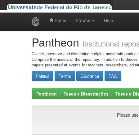
Home
Browse
Help
Skip
navigation
Pantheon
Institutional repo
Collect, preserve and disseminate digital academic producti
Comprise the assets of the repository, in addition to theses
papers presented at events for teachers, researchers, admin
Politics
Terms
Guidance
FAQ
Pantheon
Teses e Dissertações
Teses e Di
Please use t