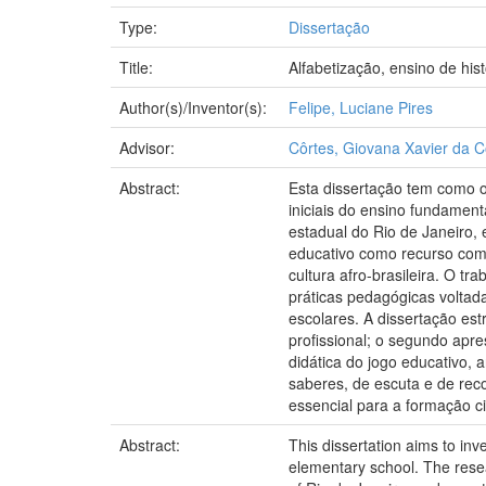
Type:
Dissertação
Title:
Alfabetização, ensino de hist
Author(s)/Inventor(s):
Felipe, Luciane Pires
Advisor:
Côrtes, Giovana Xavier da 
Abstract:
Esta dissertação tem como ob
iniciais do ensino fundamen
estadual do Rio de Janeiro, 
educativo como recurso comp
cultura afro-brasileira. O tr
práticas pedagógicas voltada
escolares. A dissertação estr
profissional; o segundo apre
didática do jogo educativo, 
saberes, de escuta e de reco
essencial para a formação ci
Abstract:
This dissertation aims to inv
elementary school. The resea