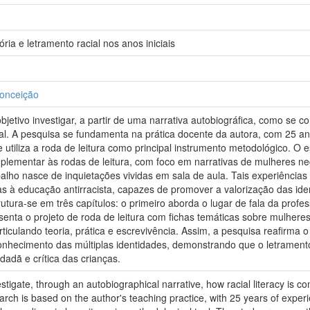
ória e letramento racial nos anos iniciais
Conceição
jetivo investigar, a partir de uma narrativa autobiográfica, como se c
tal. A pesquisa se fundamenta na prática docente da autora, com 25 an
e utiliza a roda de leitura como principal instrumento metodológico. O
lementar às rodas de leitura, com foco em narrativas de mulheres negr
abalho nasce de inquietações vividas em sala de aula. Tais experiências
s à educação antirracista, capazes de promover a valorização das iden
utura-se em três capítulos: o primeiro aborda o lugar de fala da profes
senta o projeto de roda de leitura com fichas temáticas sobre mulhere
articulando teoria, prática e escrevivência. Assim, a pesquisa reafirm
nhecimento das múltiplas identidades, demonstrando que o letramento r
dadã e crítica das crianças.
estigate, through an autobiographical narrative, how racial literacy is c
rch is based on the author's teaching practice, with 25 years of experi