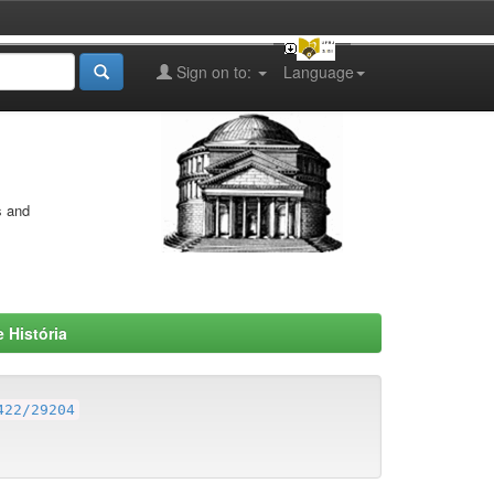
Sign on to:
Language
s and
 História
422/29204