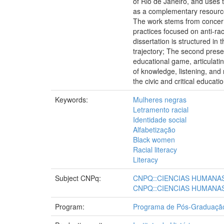
of Rio de Janeiro, and uses 
as a complementary resource 
The work stems from concern
practices focused on anti-rac
dissertation is structured in
trajectory; The second prese
educational game, articulatin
of knowledge, listening, and r
the civic and critical educatio
Keywords:
Mulheres negras
Letramento racial
Identidade social
Alfabetização
Black women
Racial literacy
Literacy
Subject CNPq:
CNPQ::CIENCIAS HUMANA
CNPQ::CIENCIAS HUMANAS
Program:
Programa de Pós-Graduação