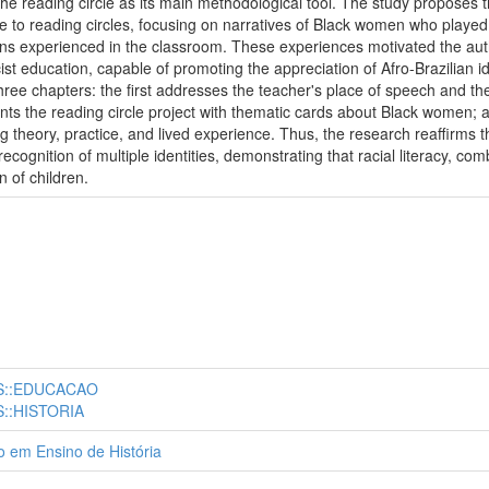
the reading circle as its main methodological tool. The study proposes 
to reading circles, focusing on narratives of Black women who played a 
s experienced in the classroom. These experiences motivated the autho
ist education, capable of promoting the appreciation of Afro-Brazilian id
 three chapters: the first addresses the teacher's place of speech and t
nts the reading circle project with thematic cards about Black women; an
g theory, practice, and lived experience. Thus, the research reaffirms t
ecognition of multiple identities, demonstrating that racial literacy, com
n of children.
S::EDUCACAO
::HISTORIA
 em Ensino de História