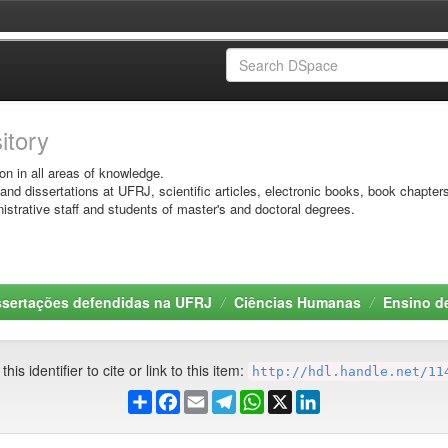
sitory
on in all areas of knowledge.
 and dissertations at UFRJ, scientific articles, electronic books, book chapter
istrative staff and students of master's and doctoral degrees.
ssertações defendidas na UFRJ
Ciências Humanas
Ensino de
his identifier to cite or link to this item:
http://hdl.handle.net/11
Share
Facebook
Email
Telegram
WhatsApp
X
LinkedIn