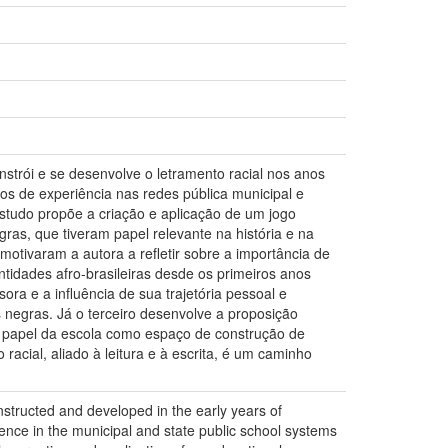
onstrói e se desenvolve o letramento racial nos anos
os de experiência nas redes pública municipal e
 estudo propõe a criação e aplicação de um jogo
as, que tiveram papel relevante na história e na
 motivaram a autora a refletir sobre a importância de
tidades afro-brasileiras desde os primeiros anos
sora e a influência de sua trajetória pessoal e
s negras. Já o terceiro desenvolve a proposição
a o papel da escola como espaço de construção de
acial, aliado à leitura e à escrita, é um caminho
onstructed and developed in the early years of
ence in the municipal and state public school systems