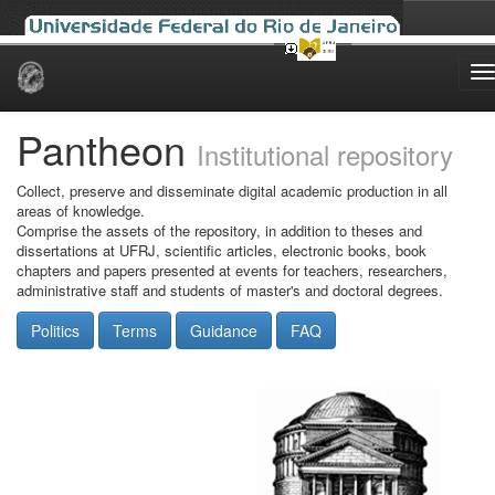
Skip
navigation
Pantheon
Institutional repository
Collect, preserve and disseminate digital academic production in all
areas of knowledge.
Comprise the assets of the repository, in addition to theses and
dissertations at UFRJ, scientific articles, electronic books, book
chapters and papers presented at events for teachers, researchers,
administrative staff and students of master's and doctoral degrees.
Politics
Terms
Guidance
FAQ