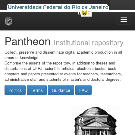
Skip
navigation
Pantheon
Institutional repository
Collect, preserve and disseminate digital academic production in all
areas of knowledge.
Comprise the assets of the repository, in addition to theses and
dissertations at UFRJ, scientific articles, electronic books, book
chapters and papers presented at events for teachers, researchers,
administrative staff and students of master's and doctoral degrees.
Politics
Terms
Guidance
FAQ