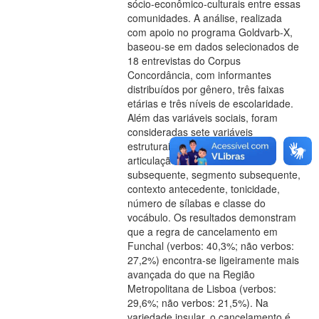
sócio-econômico-culturais entre essas
comunidades. A análise, realizada
com apoio no programa Goldvarb-X,
baseou-se em dados selecionados de
18 entrevistas do Corpus
Concordância, com informantes
distribuídos por gênero, três faixas
etárias e três níveis de escolaridade.
Além das variáveis sociais, foram
consideradas sete variáveis
estruturais: modo e ponto de
articulação da consoante
subsequente, segmento subsequente,
contexto antecedente, tonicidade,
número de sílabas e classe do
vocábulo. Os resultados demonstram
que a regra de cancelamento em
Funchal (verbos: 40,3%; não verbos:
27,2%) encontra-se ligeiramente mais
avançada do que na Região
Metropolitana de Lisboa (verbos:
29,6%; não verbos: 21,5%). Na
variedade insular, o cancelamento é